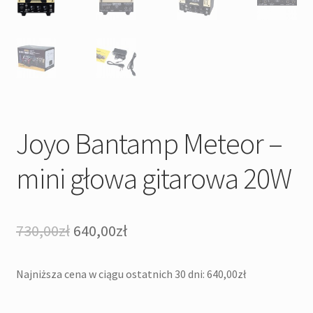
Joyo Bantamp Meteor –
mini głowa gitarowa 20W
Pierwotna
Aktualna
730,00
zł
640,00
zł
cena
cena
Najniższa cena w ciągu ostatnich 30 dni:
640,00
zł
wynosiła:
wynosi:
730,00zł.
640,00zł.