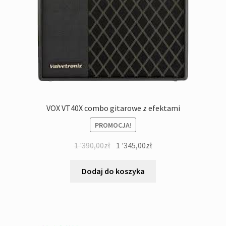
VOX VT40X combo gitarowe z efektami
PROMOCJA!
Pierwotna
Aktualna
1 '390,00
zł
1 '345,00
zł
cena
cena
wynosiła:
wynosi:
Dodaj do koszyka
1
1
'390,00zł.
'345,00zł.