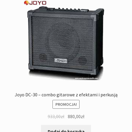
Joyo DC-30 – combo gitarowe z efektami i perkusją
PROMOCJA!
Pierwotna
Aktualna
933,00
zł
880,00
zł
cena
cena
wynosiła:
wynosi:
Dodaj do koszyka