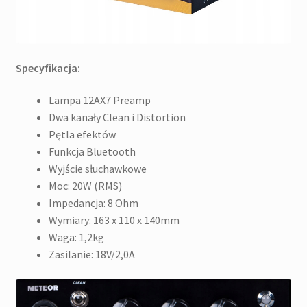
Specyfikacja:
Lampa 12AX7 Preamp
Dwa kanały Clean i Distortion
Pętla efektów
Funkcja Bluetooth
Wyjście słuchawkowe
Moc: 20W (RMS)
Impedancja: 8 Ohm
Wymiary: 163 x 110 x 140mm
Waga: 1,2kg
Zasilanie: 18V/2,0A