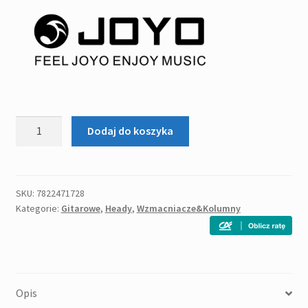
ilość
Dodaj do koszyka
Joyo
Bantamp
Meteor
-
SKU:
7822471728
Kategorie:
Gitarowe
,
Heady
,
Wzmacniacze&Kolumny
mini
głowa
gitarowa
20W
Opis