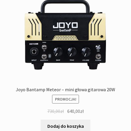
Joyo Bantamp Meteor – mini głowa gitarowa 20W
PROMOCJA!
Pierwotna
Aktualna
730,00
zł
640,00
zł
cena
cena
wynosiła:
wynosi:
Dodaj do koszyka