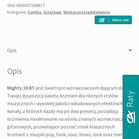
SKU:
6936257206817
Kategorie:
Comba
,
Gitarowe
,
Wzmacniacze&Kolumny
Opis
Opis
Mighty 20 BT
jest świetnym wzmacniaczem dającym do
Twojej dyspozycji paletę brzmień dla różnych stylów
muzycznych i wysokiej jakości wbudowanych efektów.4
kanały, z których każdy ma po dwa presety, posiadają
brzmienia modelowane na ośmiu znanych wzmacniaczach
gitarowych, pozwalające poznać smak klasycznych
brzmień z muzyki pop, funk, soul, blues, rock oraz metal.9