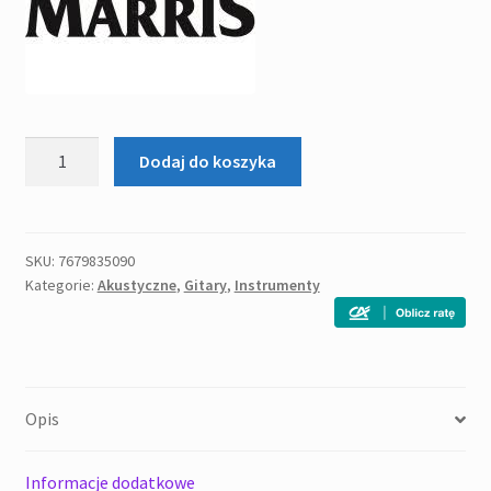
ilość
Dodaj do koszyka
MARRIS
DM
Gitara
akustyczna
SKU:
7679835090
Kategorie:
Akustyczne
,
Gitary
,
Instrumenty
Opis
Informacje dodatkowe