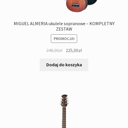
MIGUEL ALMERIA ukulele sopranowe – KOMPLETNY
ZESTAW
PROMOCJA!
Pierwotna
Aktualna
248,00
zł
225,00
zł
cena
cena
wynosiła:
wynosi:
Dodaj do koszyka
248,00zł.
225,00zł.