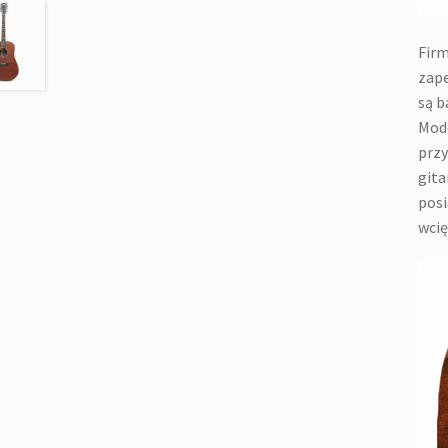
Firm
zape
są b
Mode
przy
gita
posi
wcię