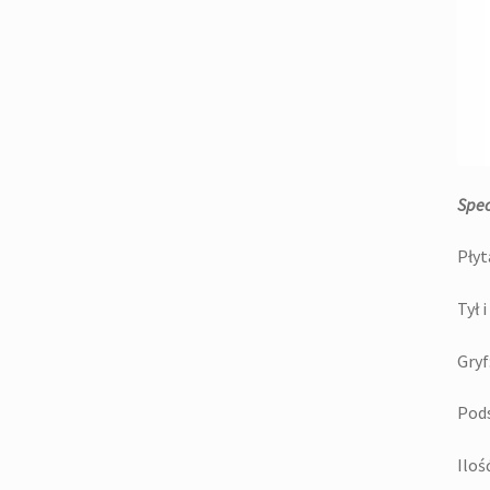
Spec
Płyt
Tył 
Gry
Pods
Iloś