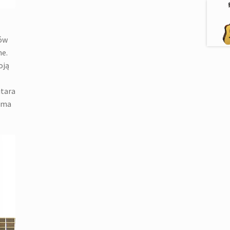
tów
ne.
oją
itara
 ma