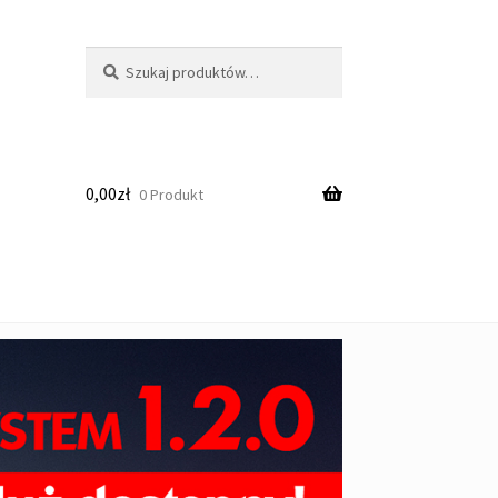
Szukaj:
Szukaj
0,00
zł
0 Produkt