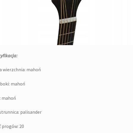
yfikacja:
a wierzchnia: mahoń
i boki: mahoń
f: mahoń
trunnica: palisander
ć progów: 20