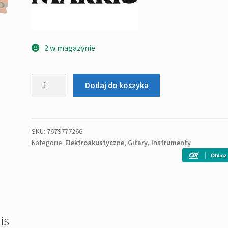
2 w magazynie
ilość
Dodaj do koszyka
Marris
DCEM
Gitara
elektroakustyczna
SKU:
7679777266
Kategorie:
Elektroakustyczne
,
Gitary
,
Instrumenty
is