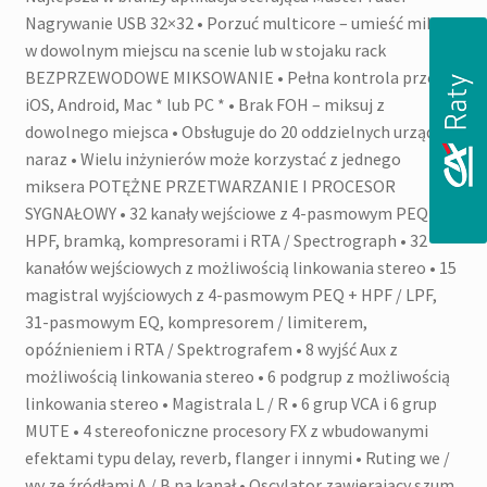
Nagrywanie USB 32×32 • Porzuć multicore – umieść mikser
w dowolnym miejscu na scenie lub w stojaku rack
BEZPRZEWODOWE MIKSOWANIE • Pełna kontrola przez
iOS, Android, Mac * lub PC * • Brak FOH – miksuj z
dowolnego miejsca • Obsługuje do 20 oddzielnych urządzeń
naraz • Wielu inżynierów może korzystać z jednego
miksera POTĘŻNE PRZETWARZANIE I PROCESOR
SYGNAŁOWY • 32 kanały wejściowe z 4-pasmowym PEQ +
HPF, bramką, kompresorami i RTA / Spectrograph • 32
kanałów wejściowych z możliwością linkowania stereo • 15
magistral wyjściowych z 4-pasmowym PEQ + HPF / LPF,
31-pasmowym EQ, kompresorem / limiterem,
opóźnieniem i RTA / Spektrografem • 8 wyjść Aux z
możliwością linkowania stereo • 6 podgrup z możliwością
linkowania stereo • Magistrala L / R • 6 grup VCA i 6 grup
MUTE • 4 stereofoniczne procesory FX z wbudowanymi
efektami typu delay, reverb, flanger i innymi • Ruting we /
wy ze źródłami A / B na kanał • Oscylator zawierający szum