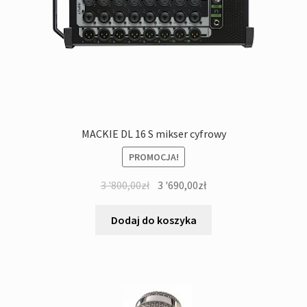
MACKIE DL 16 S mikser cyfrowy
PROMOCJA!
Pierwotna
Aktualna
3 '800,00
zł
3 '690,00
zł
cena
cena
wynosiła:
wynosi:
Dodaj do koszyka
3
3
'800,00zł.
'690,00zł.