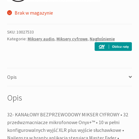
Brak w magazynie
SKU:
10027533
Kategorie:
Miksery audio
,
Miksery cyfrowe
,
Nagłośnienie
Opis
Opis
32- KANAŁOWY BEZPRZEWODOWY MIKSER CYFROWY • 32
przedwzmacniacze mikrofonowe Onyx+™ • 10 w pełni
konfigurowalnych wyjść XLR plus wyjście słuchawkowe •
Najlepsza w branży aplikacja sterująca Master Fader •