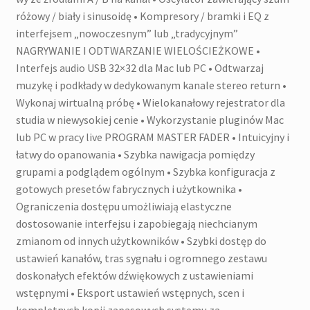
różowy / biały i sinusoidę • Kompresory / bramki i EQ z
interfejsem „nowoczesnym” lub „tradycyjnym”
NAGRYWANIE I ODTWARZANIE WIELOŚCIEŻKOWE •
Interfejs audio USB 32×32 dla Mac lub PC • Odtwarzaj
muzykę i podkłady w dedykowanym kanale stereo return •
Wykonaj wirtualną próbę • Wielokanałowy rejestrator dla
studia w niewysokiej cenie • Wykorzystanie pluginów Mac
lub PC w pracy live PROGRAM MASTER FADER • Intuicyjny i
łatwy do opanowania • Szybka nawigacja pomiędzy
grupami a podglądem ogólnym • Szybka konfiguracja z
gotowych presetów fabrycznych i użytkownika •
Ograniczenia dostępu umożliwiają elastyczne
dostosowanie interfejsu i zapobiegają niechcianym
zmianom od innych użytkowników • Szybki dostęp do
ustawień kanałów, tras sygnału i ogromnego zestawu
doskonałych efektów dźwiękowych z ustawieniami
wstępnymi • Eksport ustawień wstępnych, scen i