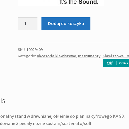
ilość
Dodaj do koszyka
KURZWEIL
KAS
5
statyw
SKU:
10029409
Kategorie:
Akcesoria klawiszowe
,
Instrumenty
,
Klawiszowe i M
do
instrumentów
klawiszowych
is
onalny stand w drewnianej okleinie do pianina cyfrowego KA 90.
owane 3 pedały nożne sustain/sostenuto/soft.