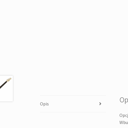
Op
Opis
Opcj
Wbud