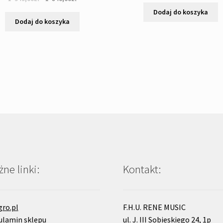
cena
cena
Dodaj do koszyka
wynosiła:
wynosi:
Dodaj do koszyka
1
1
'949,00zł.
'840,00zł.
ne linki:
Kontakt:
gro.pl
F.H.U. RENE MUSIC
ulamin sklepu
ul. J. III Sobieskiego 24, 1p