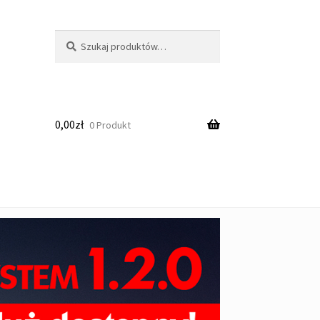
Szukaj:
Szukaj
0,00
zł
0 Produkt