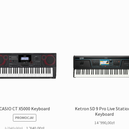
CASIO CT X5000 Keyboard
Ketron SD 9 Pro Live Statio
Keyboard
PROMOCJA!
14 '990,00
zł
Pierwotna
Aktualna
1 '949,00
zł
1 '840,00
zł