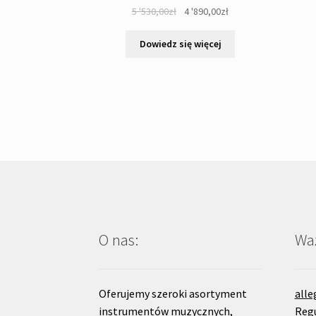
Pierwotna
Aktualna
5 '530,00
zł
4 '890,00
zł
cena
cena
wynosiła:
wynosi:
Dowiedz się więcej
5
4
'530,00zł.
'890,00zł.
O nas:
Waż
Oferujemy szeroki asortyment
alle
instrumentów muzycznych,
Reg