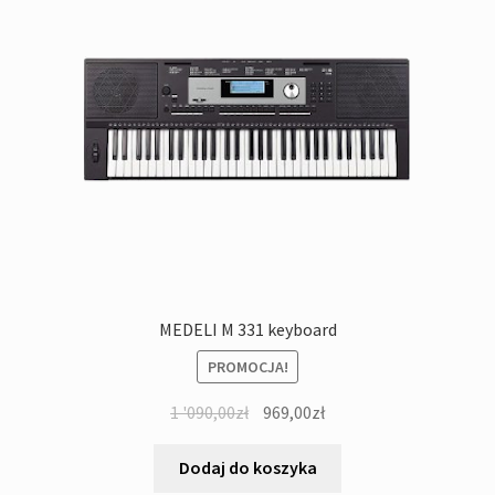
MEDELI M 331 keyboard
PROMOCJA!
Pierwotna
Aktualna
1 '090,00
zł
969,00
zł
cena
cena
wynosiła:
wynosi:
Dodaj do koszyka
1
969,00zł.