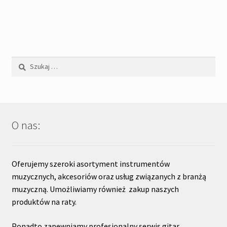
'090,00zł.
Szukaj:
O nas:
Oferujemy szeroki asortyment instrumentów
muzycznych, akcesoriów oraz usług związanych z branżą
muzyczną. Umożliwiamy również zakup naszych
produktów na raty.
Ponadto zapewniamy profesjonalny serwis gitar.