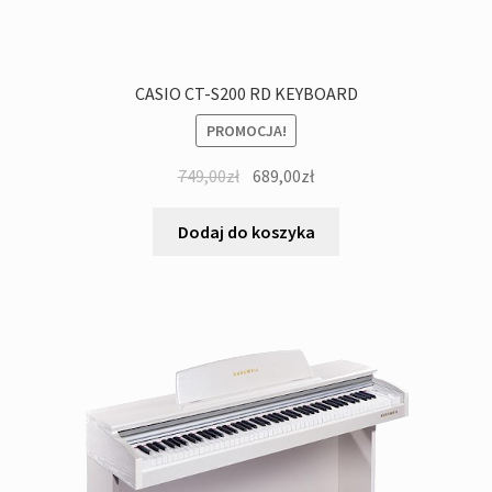
CASIO CT-S200 RD KEYBOARD
PROMOCJA!
Pierwotna
Aktualna
749,00
zł
689,00
zł
cena
cena
wynosiła:
wynosi:
Dodaj do koszyka
749,00zł.
689,00zł.