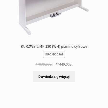
KURZWEIL MP 120 (WH) pianino cyfrowe
PROMOCJA!
Pierwotna
Aktualna
4 '830,00
zł
4 '440,00
zł
cena
cena
wynosiła:
wynosi:
Dowiedz się więcej
4
4
'830,00zł.
'440,00zł.