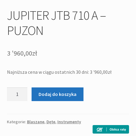
JUPITER JTB 710 A –
PUZON
3 '960,00
zł
Najniższa cena w ciągu ostatnich 30 dni:
3 '960,00
zł
ilość
Dodaj do koszyka
JUPITER
JTB
710
A
Kategorie:
Blaszane
,
Dęte
,
Instrumenty
-