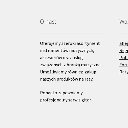
O nas:
Waż
Oferujemy szeroki asortyment
alle
instrumentów muzycznych,
Reg
akcesoriów oraz usług
Poli
związanych z branżą muzyczną.
For
Umożliwiamy również zakup
Raty
naszych produktów na raty.
Ponadto zapewniamy
profesjonalny serwis gitar.