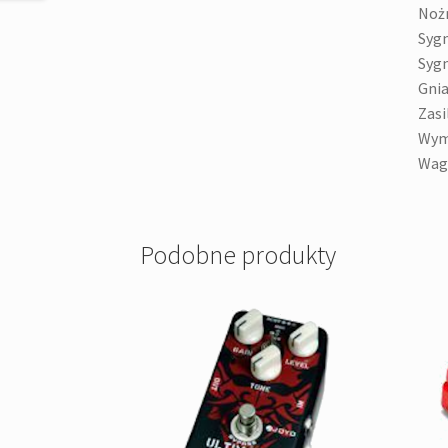
Nożn
Sygn
Sygn
Gnia
Zasi
Wym
Waga
Podobne produkty