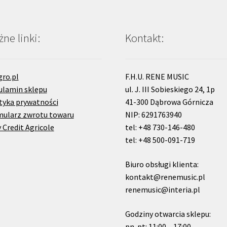
ne linki:
Kontakt:
gro.pl
F.H.U. RENE MUSIC
ulamin sklepu
ul. J. III Sobieskiego 24, 1p
tyka prywatności
41-300 Dąbrowa Górnicza
mularz zwrotu towaru
NIP: 6291763940
 Credit Agricole
tel: +48 730-146-480
tel: +48 500-091-719
Biuro obsługi klienta:
kontakt@renemusic.pl
renemusic@interia.pl
Godziny otwarcia sklepu:
pn-pt: 11:00 – 17:00