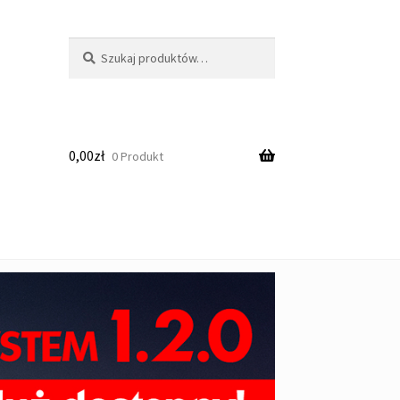
Szukaj:
Szukaj
0,00
zł
0 Produkt