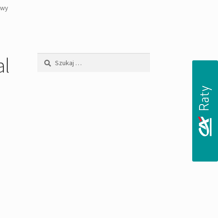
owy
al
Szukaj: