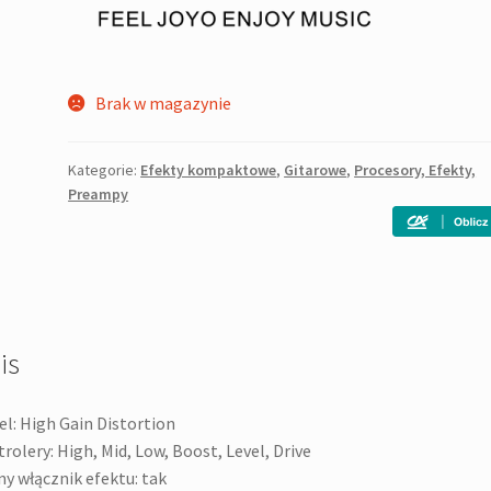
Brak w magazynie
Kategorie:
Efekty kompaktowe
,
Gitarowe
,
Procesory, Efekty,
Preampy
is
l: High Gain Distortion
rolery: High, Mid, Low, Boost, Level, Drive
y włącznik efektu: tak