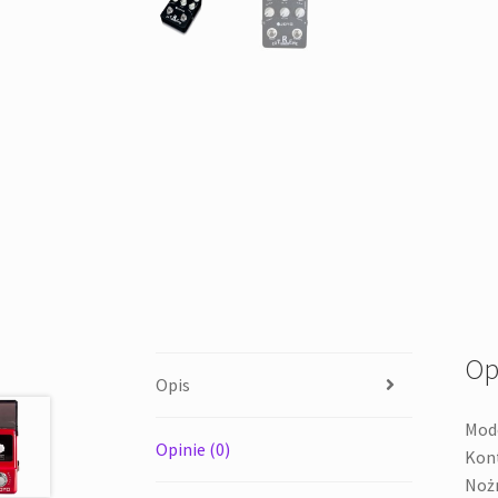
Op
Opis
Mode
Opinie (0)
Kont
Nożn