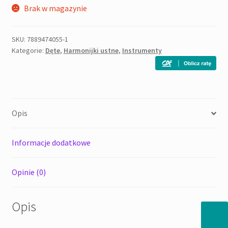
Brak w magazynie
SKU:
7889474055-1
Kategorie:
Dęte
,
Harmonijki ustne
,
Instrumenty
Opis
Informacje dodatkowe
Opinie (0)
Opis