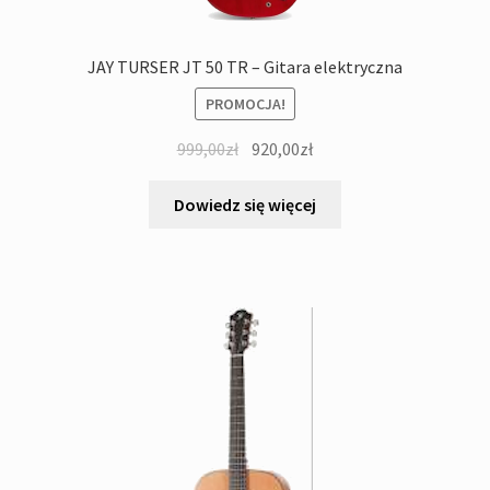
JAY TURSER JT 50 TR – Gitara elektryczna
PROMOCJA!
Pierwotna
Aktualna
999,00
zł
920,00
zł
cena
cena
wynosiła:
wynosi:
Dowiedz się więcej
999,00zł.
920,00zł.