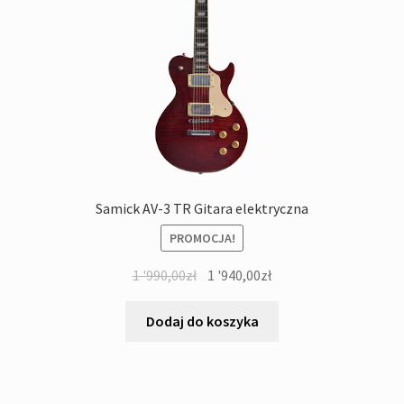
Samick AV-3 TR Gitara elektryczna
PROMOCJA!
Pierwotna
Aktualna
1 '990,00
zł
1 '940,00
zł
cena
cena
wynosiła:
wynosi:
Dodaj do koszyka
1
1
'990,00zł.
'940,00zł.