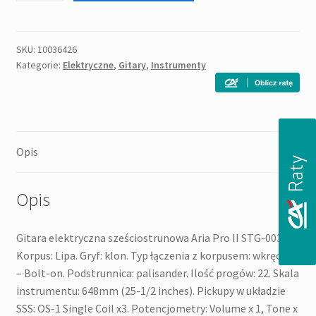
STG-
003
(WH)
SKU:
10036426
Kategorie:
Elektryczne
,
Gitary
,
Instrumenty
gitara
elektryczna
Opis
Opis
Gitara elektryczna sześciostrunowa Aria Pro II STG-003.
Korpus: Lipa. Gryf: klon. Typ łączenia z korpusem: wkręcany
– Bolt-on. Podstrunnica: palisander. Ilość progów: 22. Skala
instrumentu: 648mm (25-1/2 inches). Pickupy w układzie
SSS: OS-1 Single Coil x3. Potencjometry: Volume x 1, Tone x