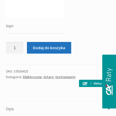
logo
ilość
Dodaj do koszyka
ARIA
STG-
003
(MBL)
SKU:
10036425
Kategorie:
Elektryczne
,
Gitary
,
Instrumenty
gitara
elektryczna
Opis