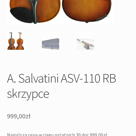
A. Salvatini ASV-110 RB
skrzypce
999,00
zł
Najniższa cena w ciągu ostatnich 30 dni:
999,00
zł