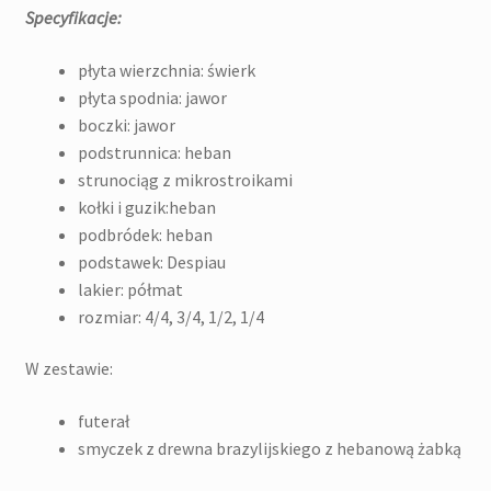
Specyfikacje:
płyta wierzchnia: świerk
płyta spodnia: jawor
boczki: jawor
podstrunnica: heban
strunociąg z mikrostroikami
kołki i guzik:heban
podbródek: heban
podstawek: Despiau
lakier: półmat
rozmiar: 4/4, 3/4, 1/2, 1/4
W zestawie:
futerał
smyczek z drewna brazylijskiego z hebanową żabką