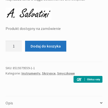
Produkt dostępny na zamówienie
ilość
Dodaj do koszyka
A.
Salvatini
ASV-
110
SKU:
8519379559-1-1
Kategorie:
Instrumenty
,
Skrzypce
,
Smyczkowe
RB
skrzypce
Opis