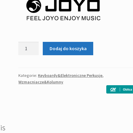
ilość
Dodaj do koszyka
Joyo
DA35
-
wzmacniacz
Kategorie:
Keyboardy&Elektroniczne Perkusje
,
Wzmacniacze&Kolumny
do
perkusji
elektronicznej
is