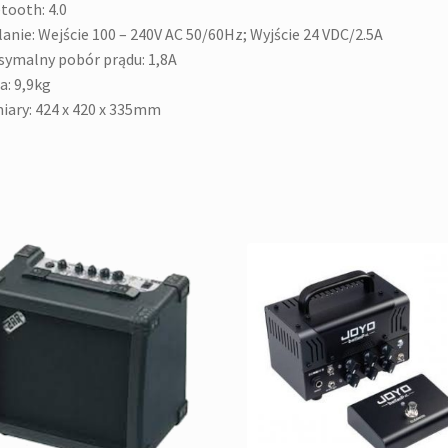
tooth: 4.0
lanie: Wejście 100 – 240V AC 50/60Hz; Wyjście 24 VDC/2.5A
ymalny pobór prądu: 1,8A
: 9,9kg
ary: 424 x 420 x 335mm