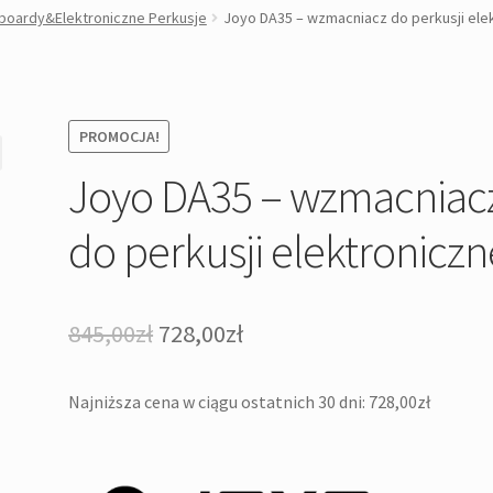
boardy&Elektroniczne Perkusje
Joyo DA35 – wzmacniacz do perkusji ele
PROMOCJA!
Joyo DA35 – wzmacniac
do perkusji elektroniczn
Pierwotna
Aktualna
845,00
zł
728,00
zł
cena
cena
Najniższa cena w ciągu ostatnich 30 dni:
728,00
zł
wynosiła:
wynosi:
845,00zł.
728,00zł.