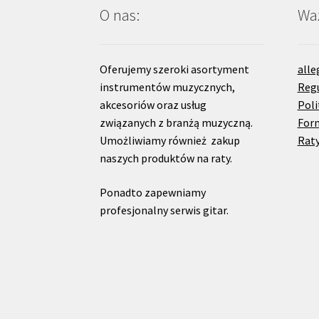
O nas:
Waż
Oferujemy szeroki asortyment
alle
instrumentów muzycznych,
Reg
akcesoriów oraz usług
Poli
związanych z branżą muzyczną.
For
Umożliwiamy również zakup
Raty
naszych produktów na raty.
Ponadto zapewniamy
profesjonalny serwis gitar.