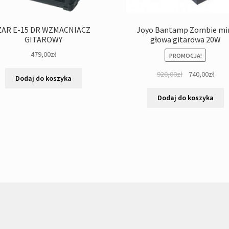
ZAR E-15 DR WZMACNIACZ
Joyo Bantamp Zombie mi
GITAROWY
głowa gitarowa 20W
479,00
zł
PROMOCJA!
Pierwotna
Aktu
920,00
zł
740,00
zł
Dodaj do koszyka
cena
cena
wynosiła:
wyno
Dodaj do koszyka
920,00zł.
740,0