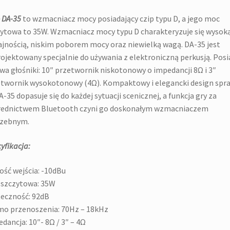
 DA-35
to wzmacniacz mocy posiadający czip typu D, a jego moc
ytowa to 35W. Wzmacniacz mocy typu D charakteryzuje się wysok
jnością, niskim poborem mocy oraz niewielką wagą. DA-35 jest
ojektowany specjalnie do używania z elektroniczną perkusją. Posi
wa głośniki: 10″ przetwornik niskotonowy o impedancji 8Ω i 3″
twornik wysokotonowy (4Ω). Kompaktowy i elegancki design spra
A-35 dopasuje się do każdej sytuacji scenicznej, a funkcja gry za
rednictwem Bluetooth czyni go doskonałym wzmacniaczem
czebnym.
yfikacja:
ość wejścia: -10dBu
 szczytowa: 35W
eczność: 92dB
o przenoszenia: 70Hz – 18kHz
dancja: 10″- 8Ω / 3″ – 4Ω