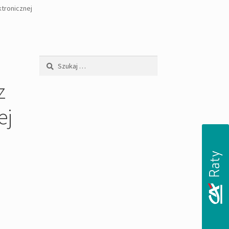
ktronicznej
Szukaj:
z
ej