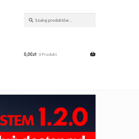
Szukaj:
Szukaj
0,00
zł
0 Produkt