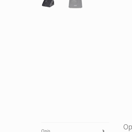
Op
Opis