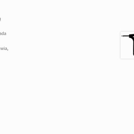
ą
ada
wia,