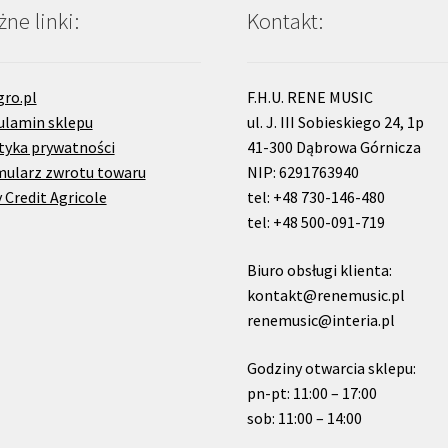
ne linki:
Kontakt:
gro.pl
F.H.U. RENE MUSIC
ulamin sklepu
ul. J. III Sobieskiego 24, 1p
tyka prywatności
41-300 Dąbrowa Górnicza
mularz zwrotu towaru
NIP: 6291763940
 Credit Agricole
tel: +48 730-146-480
tel: +48 500-091-719
Biuro obsługi klienta:
kontakt@renemusic.pl
renemusic@interia.pl
Godziny otwarcia sklepu:
pn-pt: 11:00 – 17:00
sob: 11:00 – 14:00