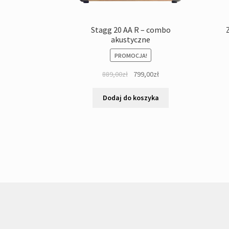
Stagg 20 AA R – combo
akustyczne
PROMOCJA!
Pierwotna
Aktualna
889,00
zł
799,00
zł
cena
cena
wynosiła:
wynosi:
Dodaj do koszyka
889,00zł.
799,00zł.