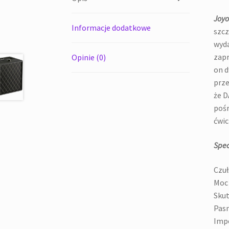
Joyo
Informacje dodatkowe
szcz
wyda
zapr
Opinie (0)
on d
prze
że D
poś
ćwi
Spec
Czuł
Moc
Skut
Pasm
Impe