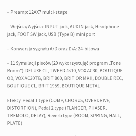
– Preamp: 12AX7 multi-stage
– Wejścia/Wyjścia: INPUT jack, AUX IN jack, Headphone
jack, FOOT SW jack, USB (Type B) mini port
– Konwersja sygnału A/D oraz D/A: 24-bitowa
– 11 Symulacji pieców(20 wykorzystująć program „Tone
Room”): DELUXE CL, TWEED 4×10, VOX AC30, BOUTIQUE
OD, VOX AC30TB, BRIT 800, BRIT OR MKII, DOUBLE REC,
BOUTIQUE CL, BRIT 1959, BOUTIQUE METAL
Efekty: Pedal 1 type (COMP, CHORUS, OVERDRIVE,
DISTORTION), Pedal 2 type (FLANGER, PHASER,
TREMOLO, DELAY), Reverb type (ROOM, SPRING, HALL,
PLATE)