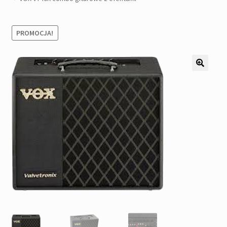
Pozostałe
Kontakt
PROMOCJA!