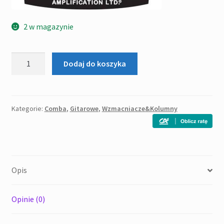
2 w magazynie
ilość
Dodaj do koszyka
VOX
VT40X
combo
gitarowe
Kategorie:
Comba
,
Gitarowe
,
Wzmacniacze&Kolumny
z
efektami
Opis
Opinie (0)