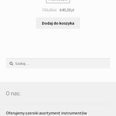
Pierwotna
Aktualna
730,00
zł
640,00
zł
cena
cena
wynosiła:
wynosi:
Dodaj do koszyka
730,00zł.
640,00zł.
Szukaj:
O nas:
Oferujemy szeroki asortyment instrumentów