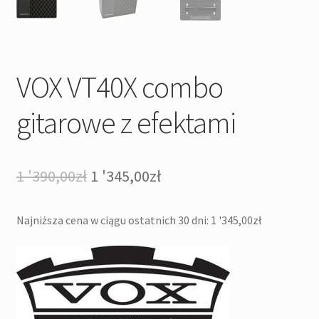
VOX VT40X combo
gitarowe z efektami
Pierwotna
Aktualna
1 '390,00
zł
1 '345,00
zł
cena
cena
Najniższa cena w ciągu ostatnich 30 dni:
1 '345,00
zł
wynosiła:
wynosi:
1
1
'390,00zł.
'345,00zł.