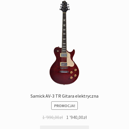
Samick AV-3 TR Gitara elektryczna
PROMOCJA!
Pierwotna
Aktualna
1 '990,00
zł
1 '940,00
zł
cena
cena