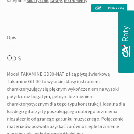
Kategorie:
Akustyczne
,
Gitary
,
Instrumenty
akustyczna
Opis
Opis
Model TAKAMINE GD30-NAT z litą płytą świerkową
Takamine GD-30 to wysokiej klasy instrument
charakteryzujący się pięknym wykończeniem na wysoki
połysk oraz bogatym, pelnym brzmieniem
charakterystycznym dla tego typu konstrukcji. Idealna dla
każdego gitarzysty poszukującego dobrego brzmienia
niezależnie od granego gatunku muzycznego. Połączenie
materiałów pozwala uzyskać zarówno ciepłe brzmienie
akordów jak i pojedynczych dźwięków.