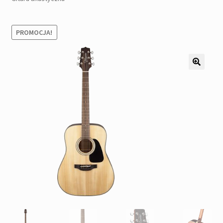
Pozostałe
Kontakt
PROMOCJA!