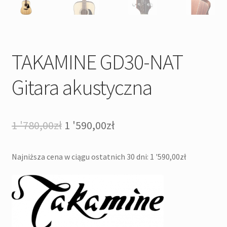
TAKAMINE GD30-NAT
Gitara akustyczna
Pierwotna
Aktualna
1 '780,00
zł
1 '590,00
zł
cena
cena
Najniższa cena w ciągu ostatnich 30 dni:
1 '590,00
zł
wynosiła:
wynosi:
1
1
'780,00zł.
'590,00zł.