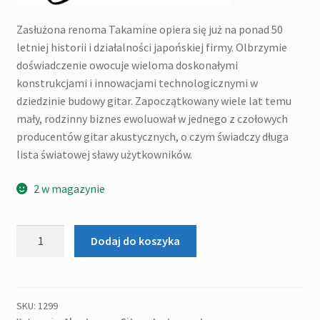
Zasłużona renoma Takamine opiera się już na ponad 50
letniej historii i działalności japońskiej firmy. Olbrzymie
doświadczenie owocuje wieloma doskonałymi
konstrukcjami i innowacjami technologicznymi w
dziedzinie budowy gitar. Zapoczątkowany wiele lat temu
mały, rodzinny biznes ewoluował w jednego z czołowych
producentów gitar akustycznych, o czym świadczy długa
lista światowej sławy użytkowników.
2 w magazynie
ilość
Dodaj do koszyka
TAKAMINE
GD30-
NAT
Gitara
SKU:
1299