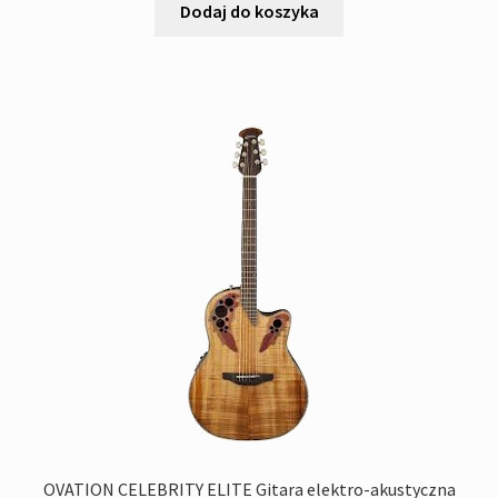
wynosiła:
wynosi:
Dodaj do koszyka
1
1
'990,00zł.
'940,00zł.
OVATION CELEBRITY ELITE Gitara elektro-akustyczna