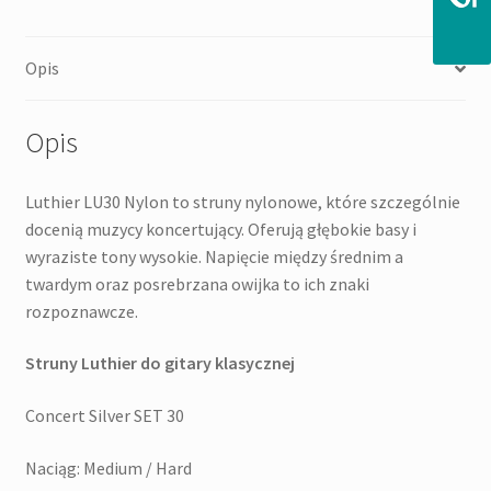
do
gitary
Opis
klasycznej
Opis
Luthier LU30 Nylon to struny nylonowe, które szczególnie
docenią muzycy koncertujący. Oferują głębokie basy i
wyraziste tony wysokie. Napięcie między średnim a
twardym oraz posrebrzana owijka to ich znaki
rozpoznawcze.
Struny Luthier do gitary klasycznej
Concert Silver SET 30
Naciąg: Medium / Hard