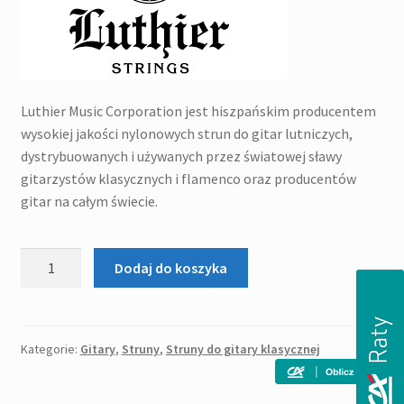
Luthier Music Corporation jest hiszpańskim producentem
wysokiej jakości nylonowych strun do gitar lutniczych,
dystrybuowanych i używanych przez światowej sławy
gitarzystów klasycznych i flamenco oraz producentów
gitar na całym świecie.
ilość
Dodaj do koszyka
Struny
Luthier
Set
30
Kategorie:
Gitary
,
Struny
,
Struny do gitary klasycznej
Concert
Silver