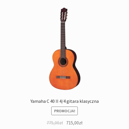
Yamaha C 40 II 4/4 gitara klasyczna
PROMOCJA!
Pierwotna
Aktualna
775,00
zł
715,00
zł