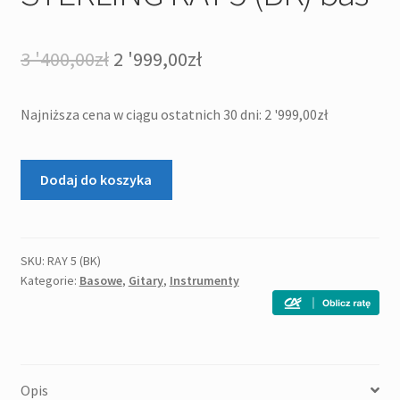
Pierwotna
Aktualna
3 '400,00
zł
2 '999,00
zł
cena
cena
Najniższa cena w ciągu ostatnich 30 dni:
2 '999,00
zł
wynosiła:
wynosi:
3
2
ilość
Dodaj do koszyka
'400,00zł.
'999,00zł.
STERLING
RAY
5
(BK)
SKU:
RAY 5 (BK)
Kategorie:
Basowe
,
Gitary
,
Instrumenty
bas
Opis