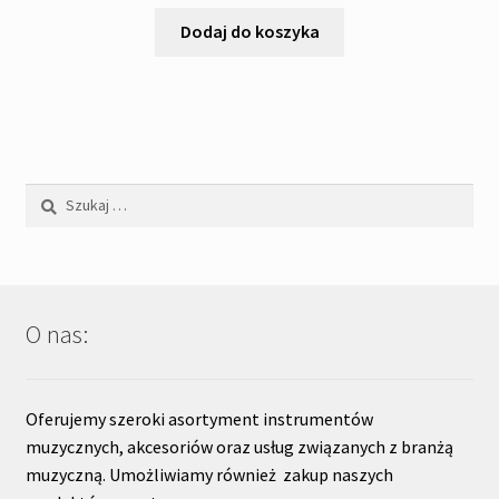
cena
cena
wynosiła:
wynosi:
Dodaj do koszyka
775,00zł.
715,00zł.
Szukaj:
O nas:
Oferujemy szeroki asortyment instrumentów
muzycznych, akcesoriów oraz usług związanych z branżą
muzyczną. Umożliwiamy również zakup naszych