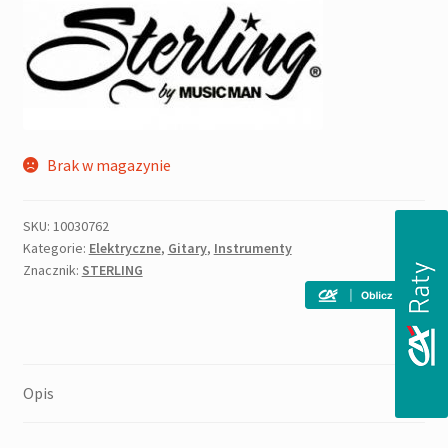
'780,00zł.
'300,00zł.
Brak w magazynie
SKU:
10030762
Kategorie:
Elektryczne
,
Gitary
,
Instrumenty
Znacznik:
STERLING
Opis