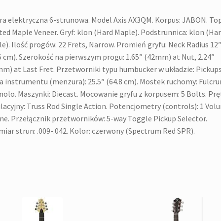
ra elektryczna 6-strunowa. Model Axis AX3QM. Korpus: JABON. Top
ted Maple Veneer. Gryf: klon (Hard Maple). Podstrunnica: klon (Ha
e). Ilość progów: 22 Frets, Narrow. Promień gryfu: Neck Radius 12
5 cm). Szerokość na pierwszym progu: 1.65″ (42mm) at Nut, 2.24″
m) at Last Fret. Przetworniki typu humbucker w układzie: Pickup
a instrumentu (menzura): 25.5″ (64.8 cm). Mostek ruchomy: Fulcr
olo. Maszynki: Diecast. Mocowanie gryfu z korpusem: 5 Bolts. Prę
lacyjny: Truss Rod Single Action. Potencjometry (controls): 1 Vol
ne. Przełącznik przetworników: 5-way Toggle Pickup Selector.
iar strun: .009-.042. Kolor: czerwony (Spectrum Red SPR).