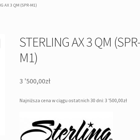
NG AX 3 QM (SPR-M1)
STERLING AX 3 QM (SPR
M1)
3 '500,00
zł
Najniższa cena w ciągu ostatnich 30 dni:
3 '500,00
zł