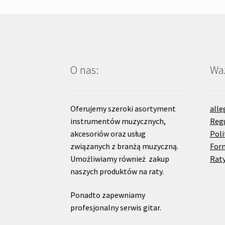
O nas:
Waż
Oferujemy szeroki asortyment
alle
instrumentów muzycznych,
Reg
akcesoriów oraz usług
Poli
związanych z branżą muzyczną.
For
Umożliwiamy również zakup
Raty
naszych produktów na raty.
Ponadto zapewniamy
profesjonalny serwis gitar.