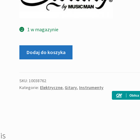
1 w magazynie
ilość
Dodaj do koszyka
STERLING
AX
3
QM
SKU:
10038762
Kategorie:
Elektryczne
,
Gitary
,
Instrumenty
(SPR-
M1)
is