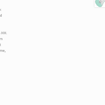
:
rd
″
s HH.
um
t
ume,