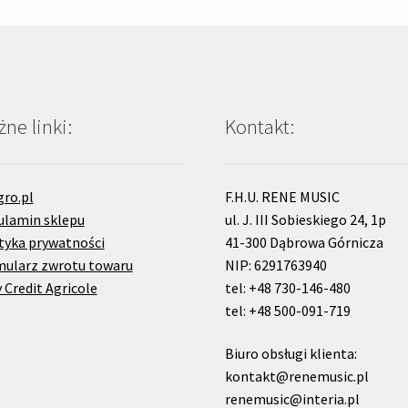
ne linki:
Kontakt:
gro.pl
F.H.U. RENE MUSIC
ulamin sklepu
ul. J. III Sobieskiego 24, 1p
tyka prywatności
41-300 Dąbrowa Górnicza
mularz zwrotu towaru
NIP: 6291763940
 Credit Agricole
tel: +48 730-146-480
tel: +48 500-091-719
Biuro obsługi klienta:
kontakt@renemusic.pl
renemusic@interia.pl