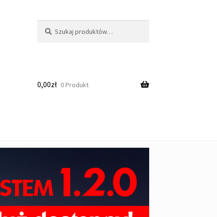
Szukaj:
Szukaj
0,00
zł
0 Produkt