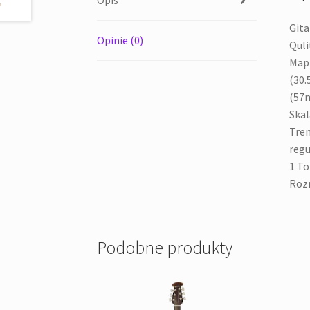
Opis
Gita
Opinie (0)
Quli
Mapl
(30.
(57m
Skal
Trem
regu
1 To
Rozm
Podobne produkty