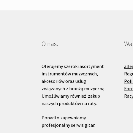
O nas:
Waż
Oferujemy szeroki asortyment
alle
instrumentów muzycznych,
Reg
akcesoriów oraz usług
Poli
związanych z branżą muzyczną.
For
Umożliwiamy również zakup
Raty
naszych produktów na raty.
Ponadto zapewniamy
profesjonalny serwis gitar.