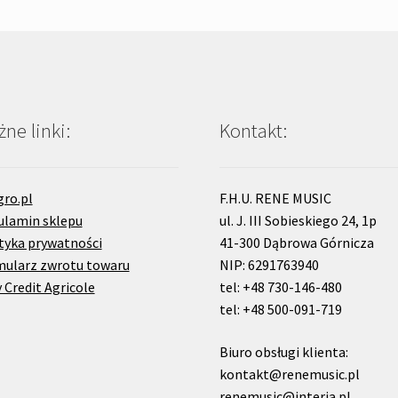
ne linki:
Kontakt:
gro.pl
F.H.U. RENE MUSIC
ulamin sklepu
ul. J. III Sobieskiego 24, 1p
tyka prywatności
41-300 Dąbrowa Górnicza
mularz zwrotu towaru
NIP: 6291763940
 Credit Agricole
tel: +48 730-146-480
tel: +48 500-091-719
Biuro obsługi klienta:
kontakt@renemusic.pl
renemusic@interia.pl