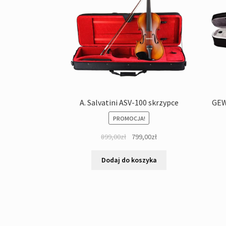
A. Salvatini ASV-100 skrzypce
GEW
PROMOCJA!
Pierwotna
Aktualna
899,00
zł
799,00
zł
cena
cena
wynosiła:
wynosi:
Dodaj do koszyka
899,00zł.
799,00zł.