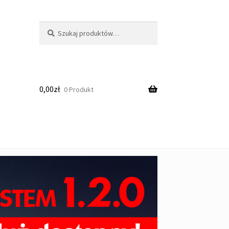
Szukaj:
Szukaj
0,00
zł
0 Produkt