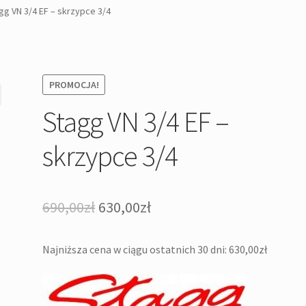
gg VN 3/4 EF – skrzypce 3/4
PROMOCJA!
Stagg VN 3/4 EF –
skrzypce 3/4
Pierwotna
Aktualna
690,00
zł
630,00
zł
cena
cena
Najniższa cena w ciągu ostatnich 30 dni:
630,00
zł
wynosiła:
wynosi:
690,00zł.
630,00zł.