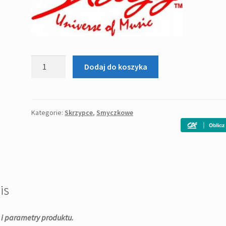
ilość
Dodaj do koszyka
Stagg
VN
3/4
EF
Kategorie:
Skrzypce
,
Smyczkowe
-
skrzypce
3/4
is
 i parametry produktu.