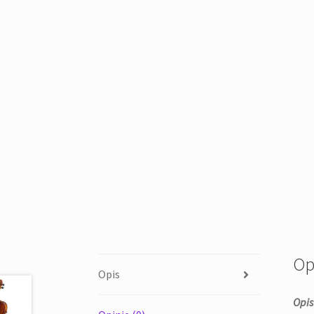
Op
Opis
Opis