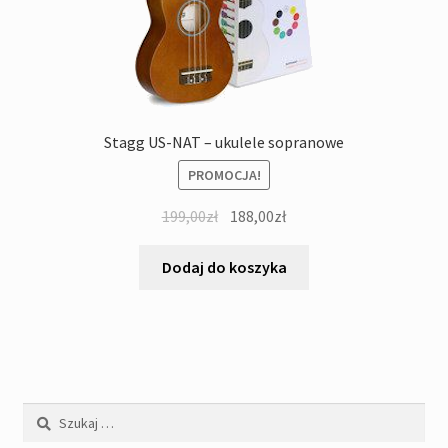
Stagg US-NAT – ukulele sopranowe
PROMOCJA!
Pierwotna
Aktualna
199,00
zł
188,00
zł
cena
cena
wynosiła:
wynosi:
Dodaj do koszyka
199,00zł.
188,00zł.
Szukaj: