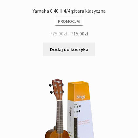
Yamaha C 40 II 4/4 gitara klasyczna
PROMOCJA!
Pierwotna
Aktualna
775,00
zł
715,00
zł
cena
cena
wynosiła:
wynosi:
Dodaj do koszyka
775,00zł.
715,00zł.