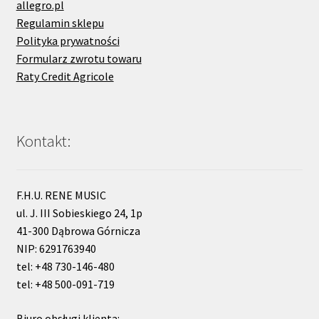
allegro.pl
Regulamin sklepu
Polityka prywatności
Formularz zwrotu towaru
Raty Credit Agricole
Kontakt:
F.H.U. RENE MUSIC
ul. J. III Sobieskiego 24, 1p
41-300 Dąbrowa Górnicza
NIP: 6291763940
tel: +48 730-146-480
tel: +48 500-091-719
Biuro obsługi klienta: