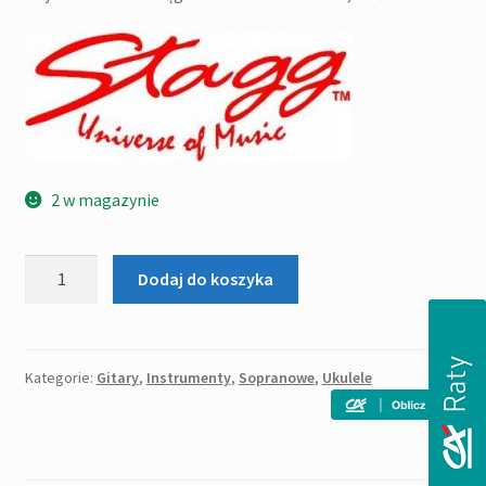
wynosiła:
wynosi:
311,00zł.
285,00zł.
2 w magazynie
ilość
Dodaj do koszyka
Stagg
US-
TIKI
AH
Kategorie:
Gitary
,
Instrumenty
,
Sopranowe
,
Ukulele
-
ukulele
sopranowe
z