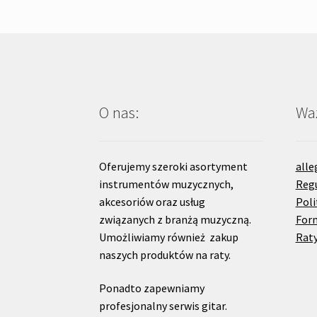
O nas:
Waż
Oferujemy szeroki asortyment
alle
instrumentów muzycznych,
Reg
akcesoriów oraz usług
Poli
związanych z branżą muzyczną.
For
Umożliwiamy również zakup
Raty
naszych produktów na raty.
Ponadto zapewniamy
profesjonalny serwis gitar.