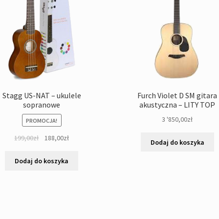
Stagg US-NAT – ukulele
Furch Violet D SM gitara
sopranowe
akustyczna – LITY TOP
3 '850,00
zł
PROMOCJA!
Pierwotna
Aktualna
199,00
zł
188,00
zł
Dodaj do koszyka
cena
cena
wynosiła:
wynosi:
Dodaj do koszyka
199,00zł.
188,00zł.