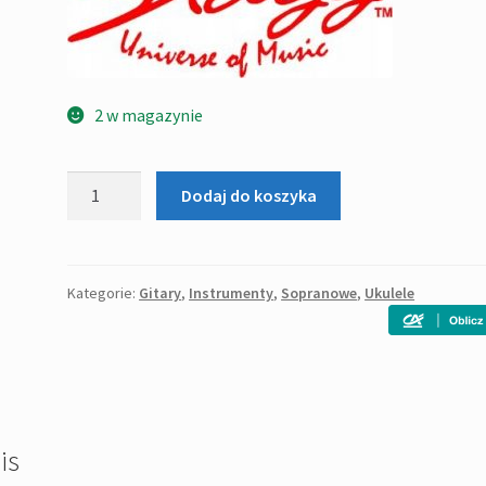
2 w magazynie
ilość
Dodaj do koszyka
Stagg
US-
RED
-
Kategorie:
Gitary
,
Instrumenty
,
Sopranowe
,
Ukulele
Ukulele
sopranowe
is