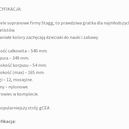
CYFIKACJA:
ele sopranowe firmy Stagg, to prawdziwa gratka dla najmłodszyc
elistów.
niałe kolory zachęcają dzieciaki do nauki i zabawy.
ość całkowita – 540 mm.
zura – 349 mm.
okość korpusu – 54 mm.
okość (max) – 165 mm.
i – 12, mosiężne.
ny – nylonowe.
owiec w komplecie.
opularniejszy strój: gCEA
fikacja: