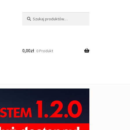
Szukaj:
Szukaj
0,00
zł
0 Produkt