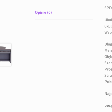
SPE
Opinie (0)
Ukul
ukul
Wspa
Dług
Men
Głęb
Szer
Prog
Stru
Pokr
Najp
pecy