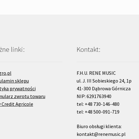
ne linki:
Kontakt:
gro.pl
F.H.U. RENE MUSIC
ulamin sklepu
ul. J. III Sobieskiego 24, 1p
tyka prywatności
41-300 Dąbrowa Górnicza
mularz zwrotu towaru
NIP: 6291763940
 Credit Agricole
tel: +48 730-146-480
tel: +48 500-091-719
Biuro obsługi klienta:
kontakt@renemusic.pl