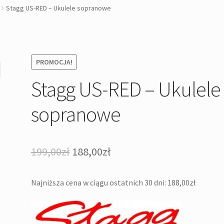
Stagg US-RED – Ukulele sopranowe
PROMOCJA!
Stagg US-RED – Ukulele
sopranowe
Pierwotna
Aktualna
199,00
zł
188,00
zł
cena
cena
Najniższa cena w ciągu ostatnich 30 dni:
188,00
zł
wynosiła:
wynosi:
199,00zł.
188,00zł.