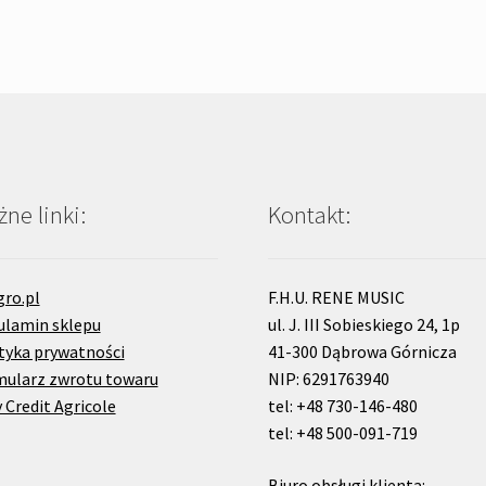
ne linki:
Kontakt:
gro.pl
F.H.U. RENE MUSIC
ulamin sklepu
ul. J. III Sobieskiego 24, 1p
tyka prywatności
41-300 Dąbrowa Górnicza
mularz zwrotu towaru
NIP: 6291763940
 Credit Agricole
tel: +48 730-146-480
tel: +48 500-091-719
Biuro obsługi klienta: