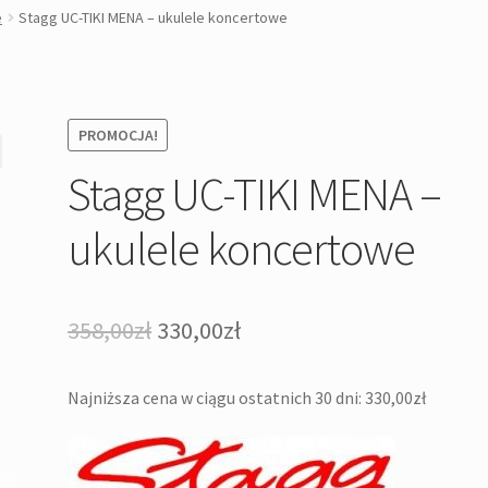
e
Stagg UC-TIKI MENA – ukulele koncertowe
PROMOCJA!
Stagg UC-TIKI MENA –
ukulele koncertowe
Pierwotna
Aktualna
358,00
zł
330,00
zł
cena
cena
Najniższa cena w ciągu ostatnich 30 dni:
330,00
zł
wynosiła:
wynosi:
358,00zł.
330,00zł.