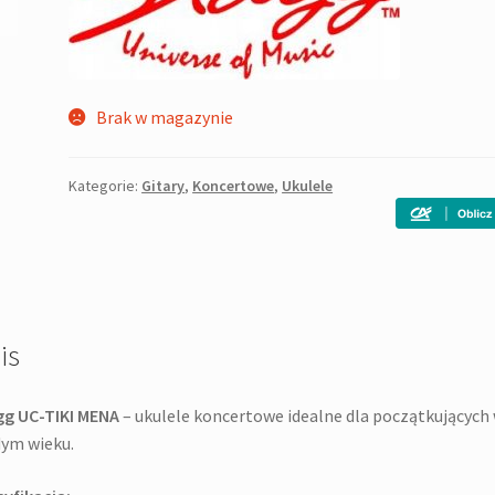
Brak w magazynie
Kategorie:
Gitary
,
Koncertowe
,
Ukulele
is
gg UC-TIKI MENA
– ukulele koncertowe idealne dla początkujących
żdym wieku.