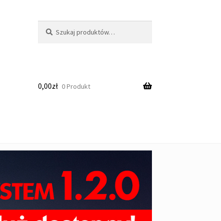
Szukaj:
Szukaj
0,00
zł
0 Produkt