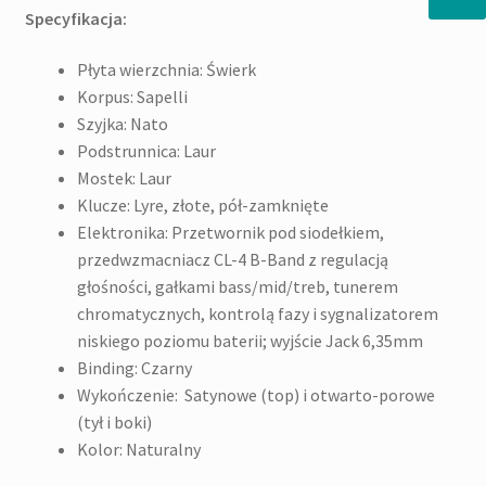
Specyfikacja:
Płyta wierzchnia: Świerk
Korpus: Sapelli
Szyjka: Nato
Podstrunnica: Laur
Mostek: Laur
Klucze: Lyre, złote, pół-zamknięte
Elektronika: Przetwornik pod siodełkiem,
przedwzmacniacz CL-4 B-Band z regulacją
głośności, gałkami bass/mid/treb, tunerem
chromatycznych, kontrolą fazy i sygnalizatorem
niskiego poziomu baterii; wyjście Jack 6,35mm
Binding: Czarny
Wykończenie: Satynowe (top) i otwarto-porowe
(tył i boki)
Kolor: Naturalny