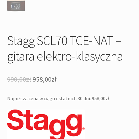
Stagg SCL70 TCE-NAT –
gitara elektro-klasyczna
Pierwotna
Aktualna
990,00
zł
958,00
zł
cena
cena
Najniższa cena w ciągu ostatnich 30 dni:
958,00
zł
wynosiła:
wynosi:
990,00zł.
958,00zł.