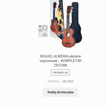
MIGUEL ALMERIA ukulele
sopranowe – KOMPLETNY
ZESTAW
PROMOCJA!
Pierwotna
Aktualna
248,00
zł
225,00
zł
cena
cena
wynosiła:
wynosi:
Dodaj do koszyka
248,00zł.
225,00zł.