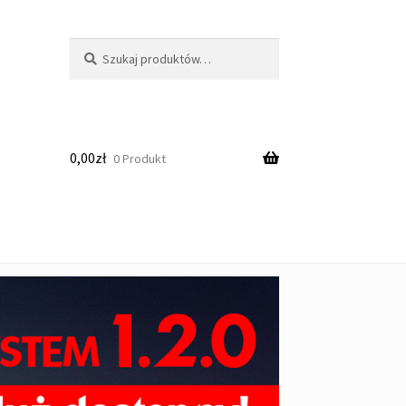
Szukaj:
Szukaj
0,00
zł
0 Produkt