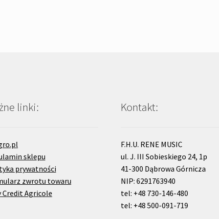
ne linki:
Kontakt:
gro.pl
F.H.U. RENE MUSIC
ulamin sklepu
ul. J. III Sobieskiego 24, 1p
tyka prywatności
41-300 Dąbrowa Górnicza
mularz zwrotu towaru
NIP: 6291763940
 Credit Agricole
tel: +48 730-146-480
tel: +48 500-091-719