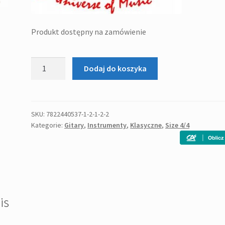
Produkt dostępny na zamówienie
ilość
Dodaj do koszyka
Stagg
SCL50
NAT
-
SKU:
7822440537-1-2-1-2-2
Kategorie:
Gitary
,
Instrumenty
,
Klasyczne
,
Size 4/4
gitara
klasyczna
4/4
is