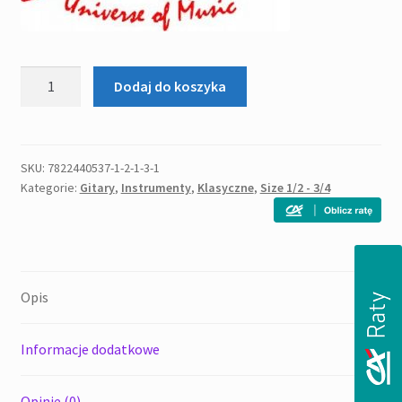
ilość
Dodaj do koszyka
Stagg
SCL50-
BLUE
-
SKU:
7822440537-1-2-1-3-1
Kategorie:
Gitary
,
Instrumenty
,
Klasyczne
,
Size 1/2 - 3/4
gitara
klasyczna
3/4
Opis
Informacje dodatkowe
Opinie (0)