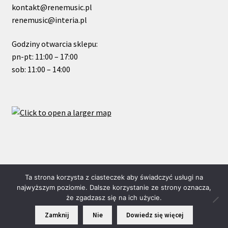
kontakt@renemusic.pl
renemusic@interia.pl
Godziny otwarcia sklepu:
pn-pt: 11:00 – 17:00
sob: 11:00 – 14:00
© ReneMusic 2023 Powered by Michal Zalas
Ta strona korzysta z ciasteczek aby świadczyć usługi na
najwyższym poziomie. Dalsze korzystanie ze strony oznacza,
że zgadzasz się na ich użycie.
0
Zamknij
Nie
Dowiedz się więcej
Szukaj:
Szukaj