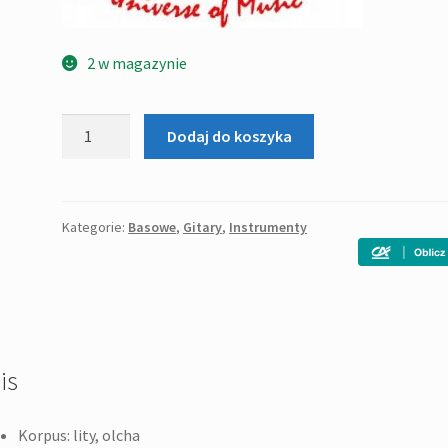
2 w magazynie
ilość
Dodaj do koszyka
Stagg
BC
300
WS
Kategorie:
Basowe
,
Gitary
,
Instrumenty
-
gitara
basowa
is
Korpus: lity, olcha