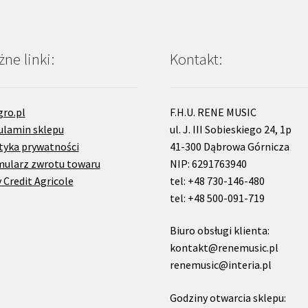
ne linki:
Kontakt:
gro.pl
F.H.U. RENE MUSIC
ulamin sklepu
ul. J. III Sobieskiego 24, 1p
tyka prywatności
41-300 Dąbrowa Górnicza
mularz zwrotu towaru
NIP: 6291763940
 Credit Agricole
tel: +48 730-146-480
tel: +48 500-091-719
Biuro obsługi klienta:
kontakt@renemusic.pl
renemusic@interia.pl
Godziny otwarcia sklepu: