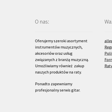
O nas:
Waż
Oferujemy szeroki asortyment
alle
instrumentów muzycznych,
Reg
akcesoriów oraz usług
Poli
związanych z branżą muzyczną.
For
Umożliwiamy również zakup
Raty
naszych produktów na raty.
Ponadto zapewniamy
profesjonalny serwis gitar.