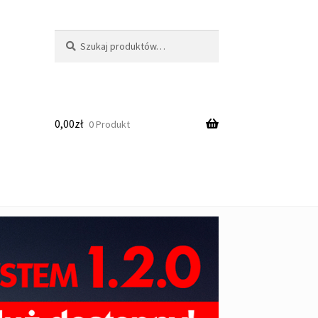
Szukaj:
Szukaj
0,00
zł
0 Produkt