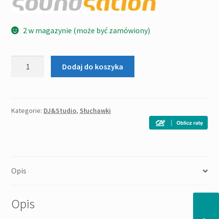
2 w magazynie (może być zamówiony)
ilość
Dodaj do koszyka
Soundsation
MH-
500
PRO
Kategorie:
DJ&Studio
,
Słuchawki
-
profesjonalne
słuchawki
studyjne
Opis
Opis