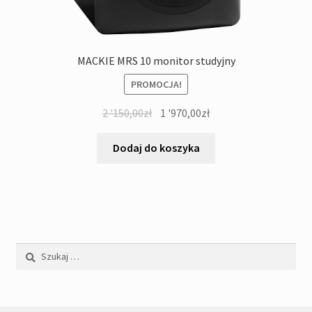
MACKIE MRS 10 monitor studyjny
PROMOCJA!
Pierwotna
Aktualna
2 '150,00
zł
1 '970,00
zł
cena
cena
wynosiła:
wynosi:
Dodaj do koszyka
2
1
'150,00zł.
'970,00zł.
Szukaj: