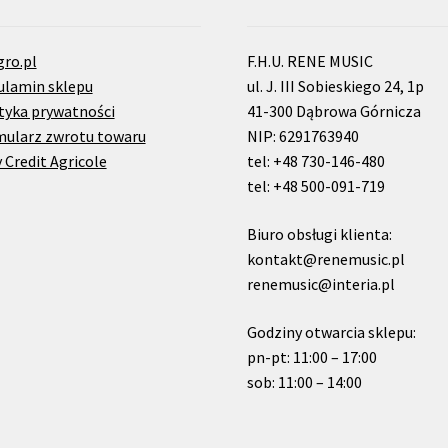
gro.pl
F.H.U. RENE MUSIC
ulamin sklepu
ul. J. III Sobieskiego 24, 1p
tyka prywatności
41-300 Dąbrowa Górnicza
mularz zwrotu towaru
NIP: 6291763940
 Credit Agricole
tel: +48 730-146-480
tel: +48 500-091-719
Biuro obsługi klienta:
kontakt@renemusic.pl
renemusic@interia.pl
Godziny otwarcia sklepu:
pn-pt: 11:00 – 17:00
sob: 11:00 – 14:00