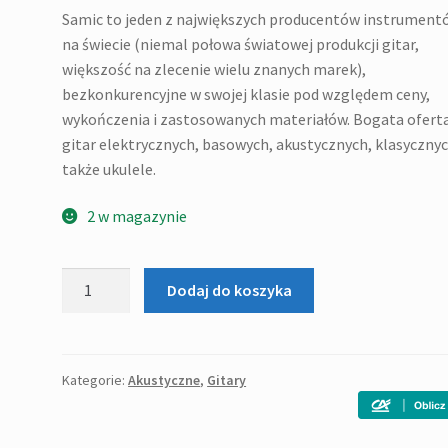
Samic to jeden z największych producentów instrument
na świecie (niemal połowa światowej produkcji gitar,
większość na zlecenie wielu znanych marek),
bezkonkurencyjne w swojej klasie pod względem ceny,
wykończenia i zastosowanych materiałów. Bogata ofert
gitar elektrycznych, basowych, akustycznych, klasycznyc
także ukulele.
2 w magazynie
ilość
Dodaj do koszyka
Samick
GD-
60
N
Kategorie:
Akustyczne
,
Gitary
-
Gitara