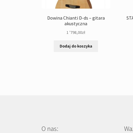
Dowina Chianti D-ds – gitara
STA
akustyczna
1 '798,00
zł
Dodaj do koszyka
O nas:
Waż