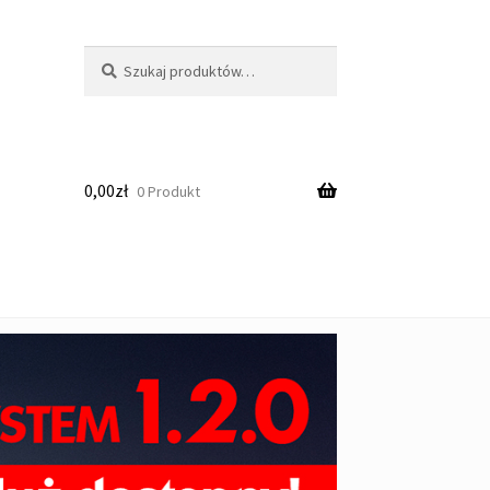
Szukaj:
Szukaj
0,00
zł
0 Produkt