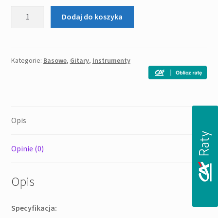
ilość
Dodaj do koszyka
Samick
FN-
4
TR
Kategorie:
Basowe
,
Gitary
,
Instrumenty
-
gitara
basowa
Opis
Opinie (0)
Opis
Specyfikacja: