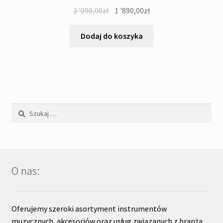
Pierwotna
Aktualna
2 '090,00
zł
1 '890,00
zł
cena
cena
wynosiła:
wynosi:
Dodaj do koszyka
2
1
'090,00zł.
'890,00zł.
Szukaj:
O nas:
Oferujemy szeroki asortyment instrumentów
muzycznych, akcesoriów oraz usług związanych z branżą