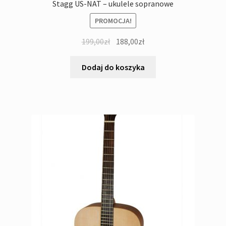
Stagg US-NAT – ukulele sopranowe
PROMOCJA!
Pierwotna
Aktualna
199,00
zł
188,00
zł
cena
cena
wynosiła:
wynosi:
Dodaj do koszyka
199,00zł.
188,00zł.