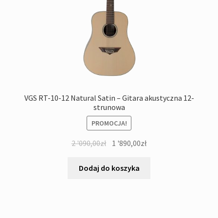
VGS RT-10-12 Natural Satin – Gitara akustyczna 12-
strunowa
PROMOCJA!
Pierwotna
Aktualna
2 '090,00
zł
1 '890,00
zł
cena
cena
wynosiła:
wynosi:
Dodaj do koszyka
2
1
'090,00zł.
'890,00zł.