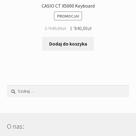
CASIO CT X5000 Keyboard
PROMOCJA!
Pierwotna
Aktualna
1 '949,00
zł
1 '840,00
zł
cena
cena
wynosiła:
wynosi:
Dodaj do koszyka
1
1
'949,00zł.
'840,00zł.
Szukaj:
O nas: