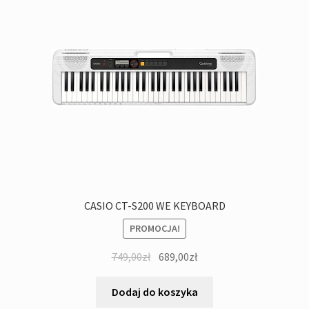
CASIO CT-S200 WE KEYBOARD
PROMOCJA!
Pierwotna
Aktualna
749,00
zł
689,00
zł
cena
cena
wynosiła:
wynosi:
Dodaj do koszyka
749,00zł.
689,00zł.