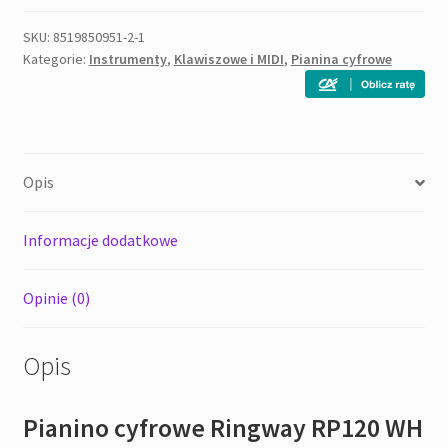
WH
-
SKU:
8519850951-2-1
Kategorie:
Instrumenty
,
Klawiszowe i MIDI
,
Pianina cyfrowe
pianino
cyfrowe
Opis
Informacje dodatkowe
Opinie (0)
Opis
Pianino cyfrowe Ringway RP120 WH