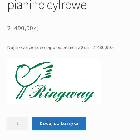
pianino cyfrowe
2 '490,00
zł
Najniższa cena w ciągu ostatnich 30 dni:
2 '490,00
zł
ilość
Dodaj do koszyka
Ringway
RP120