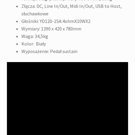
Złącza: DC, Line In/Out, Midi In/Out, USB to Host,
słuchawkowe
Głośniki: YD120-15A:4ohmX10WX2
Wymiary: 1390 x 420 x 780mm
Waga: 34,5kg
Kolor: Biały
Wyposażenie: Pedał sustain