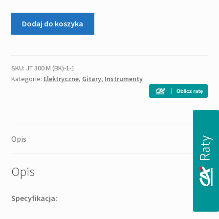
ilość
Dodaj do koszyka
Prodipe
Guitars
ST80MA
BK
SKU:
JT 300 M (BK)-1-1
Kategorie:
Elektryczne
,
Gitary
,
Instrumenty
-
gitara
elektryczna
Opis
Opis
Specyfikacja: