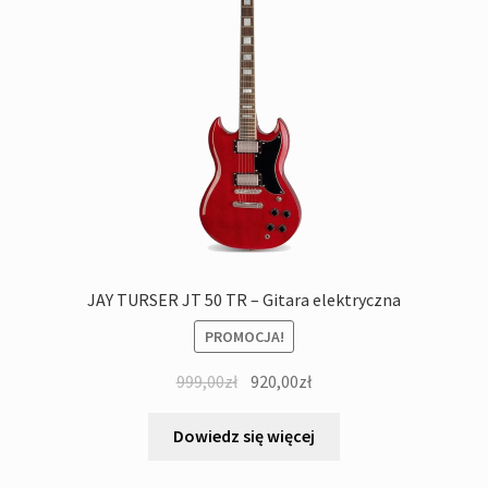
JAY TURSER JT 50 TR – Gitara elektryczna
PROMOCJA!
Pierwotna
Aktualna
999,00
zł
920,00
zł
cena
cena
wynosiła:
wynosi:
Dowiedz się więcej
999,00zł.
920,00zł.