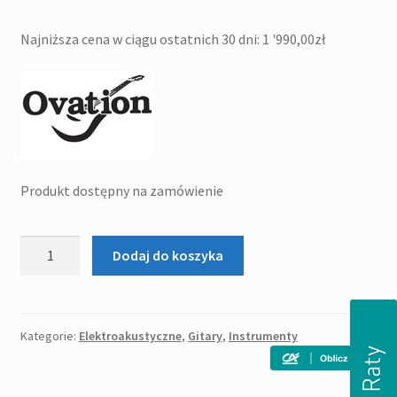
cena
cena
Najniższa cena w ciągu ostatnich 30 dni:
1 '990,00
zł
wynosiła:
wynosi:
2
1
'099,00zł.
'990,00zł.
Produkt dostępny na zamówienie
ilość
Dodaj do koszyka
OVATION
CELEBRITY
STANDARD
MID
Kategorie:
Elektroakustyczne
,
Gitary
,
Instrumenty
CUTAWAY
gitara