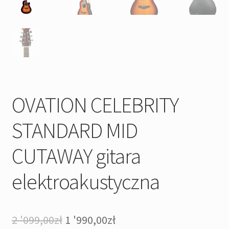
OVATION CELEBRITY
STANDARD MID
CUTAWAY gitara
elektroakustyczna
Pierwotna
Aktualna
2 '099,00
zł
1 '990,00
zł