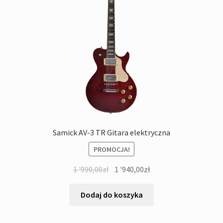
Samick AV-3 TR Gitara elektryczna
PROMOCJA!
Pierwotna
Aktualna
1 '990,00
zł
1 '940,00
zł
cena
cena
wynosiła:
wynosi:
Dodaj do koszyka
1
1
'990,00zł.
'940,00zł.