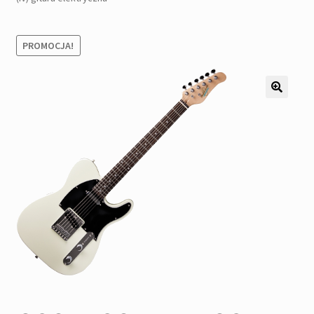
Pozostałe
Kontakt
PROMOCJA!