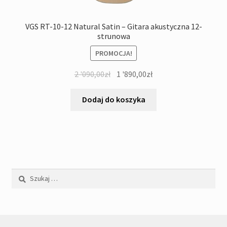
VGS RT-10-12 Natural Satin – Gitara akustyczna 12-
strunowa
PROMOCJA!
Pierwotna
Aktualna
2 '090,00
zł
1 '890,00
zł
cena
cena
wynosiła:
wynosi:
Dodaj do koszyka
2
1
'090,00zł.
'890,00zł.
Szukaj: