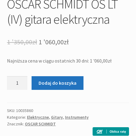
OSCAR SCHMIDT OS LT
(IV) gitara elektryczna
Pierwotna
Aktualna
1 '350,00
zł
1 '060,00
zł
cena
cena
Najniższa cena w ciągu ostatnich 30 dni:
1 '060,00
zł
wynosiła:
wynosi:
1
1
ilość
Dodaj do koszyka
'350,00zł.
'060,00zł.
OSCAR
SCHMIDT
OS
LT
SKU:
10035860
Kategorie:
Elektryczne
,
Gitary
,
Instrumenty
(IV)
Znacznik:
OSCAR SCHMIDT
gitara
elektryczna