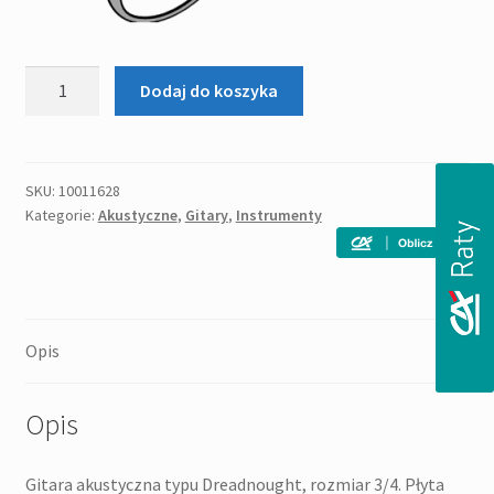
ilość
Dodaj do koszyka
OSCAR
SCHMIDT
OG
1
SKU:
10011628
Kategorie:
Akustyczne
,
Gitary
,
Instrumenty
(N)
gitara
akustyczna
Opis
Opis
Gitara akustyczna typu Dreadnought, rozmiar 3/4. Płyta