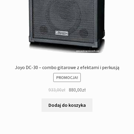
Joyo DC-30 – combo gitarowe z efektami i perkusją
PROMOCJA!
Pierwotna
Aktualna
933,00
zł
880,00
zł
cena
cena
wynosiła:
wynosi:
Dodaj do koszyka
933,00zł.
880,00zł.