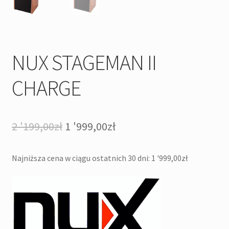
NUX STAGEMAN II
CHARGE
Pierwotna
Aktualna
2 '199,00
zł
1 '999,00
zł
cena
cena
Najniższa cena w ciągu ostatnich 30 dni:
1 '999,00
zł
wynosiła:
wynosi:
2
1
'199,00zł.
'999,00zł.