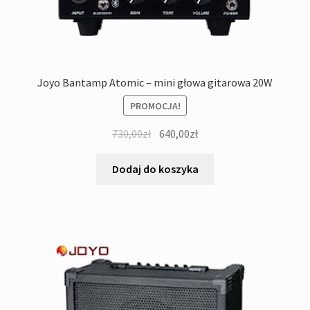
Joyo Bantamp Atomic – mini głowa gitarowa 20W
PROMOCJA!
Pierwotna
Aktualna
730,00
zł
640,00
zł
cena
cena
wynosiła:
wynosi:
Dodaj do koszyka
730,00zł.
640,00zł.