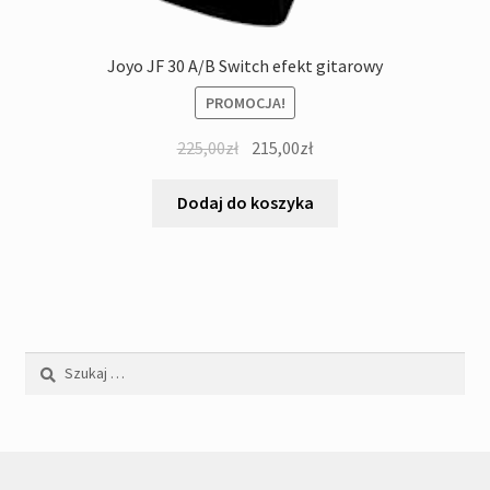
Joyo JF 30 A/B Switch efekt gitarowy
PROMOCJA!
Pierwotna
Aktualna
225,00
zł
215,00
zł
cena
cena
wynosiła:
wynosi:
Dodaj do koszyka
225,00zł.
215,00zł.
Szukaj: