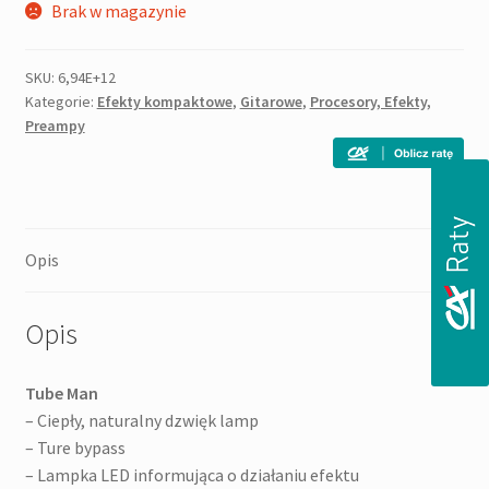
Brak w magazynie
SKU:
6,94E+12
Kategorie:
Efekty kompaktowe
,
Gitarowe
,
Procesory, Efekty,
Preampy
Opis
Opis
Tube Man
– Ciepły, naturalny dzwięk lamp
– Ture bypass
– Lampka LED informująca o działaniu efektu