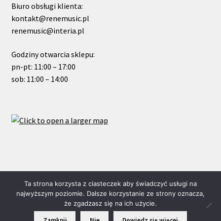
Biuro obsługi klienta:
kontakt@renemusic.pl
renemusic@interia.pl
Godziny otwarcia sklepu:
pn-pt: 11:00 – 17:00
sob: 11:00 – 14:00
© ReneMusic 2020 Powered by Michal Zalas
Ta strona korzysta z ciasteczek aby świadczyć usługi na
najwyższym poziomie. Dalsze korzystanie ze strony oznacza,
że zgadzasz się na ich użycie.
0
Zamknij
Nie
Dowiedz się więcej