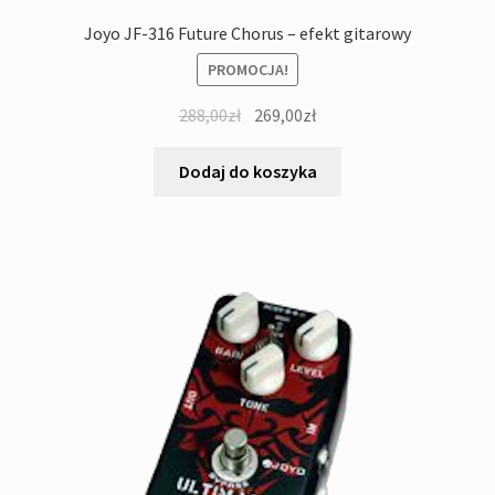
Joyo JF-316 Future Chorus – efekt gitarowy
PROMOCJA!
Pierwotna
Aktualna
288,00
zł
269,00
zł
cena
cena
wynosiła:
wynosi:
Dodaj do koszyka
288,00zł.
269,00zł.