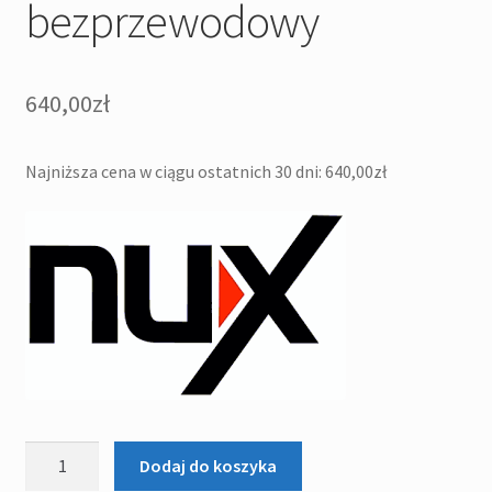
bezprzewodowy
640,00
zł
Najniższa cena w ciągu ostatnich 30 dni:
640,00
zł
ilość
Dodaj do koszyka
NUX