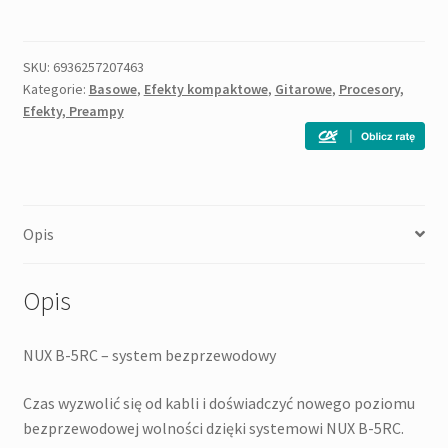
B-
5RC
-
SKU:
6936257207463
Kategorie:
Basowe
,
Efekty kompaktowe
,
Gitarowe
,
Procesory,
system
Efekty, Preampy
bezprzewodowy
Opis
Opis
NUX B-5RC – system bezprzewodowy
Czas wyzwolić się od kabli i doświadczyć nowego poziomu
bezprzewodowej wolności dzięki systemowi NUX B-5RC.