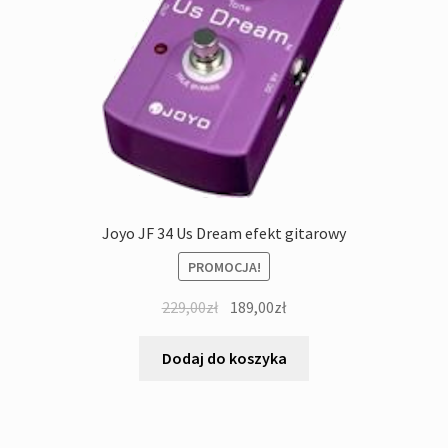
Joyo JF 34 Us Dream efekt gitarowy
PROMOCJA!
Pierwotna
Aktualna
229,00
zł
189,00
zł
cena
cena
wynosiła:
wynosi:
Dodaj do koszyka
229,00zł.
189,00zł.