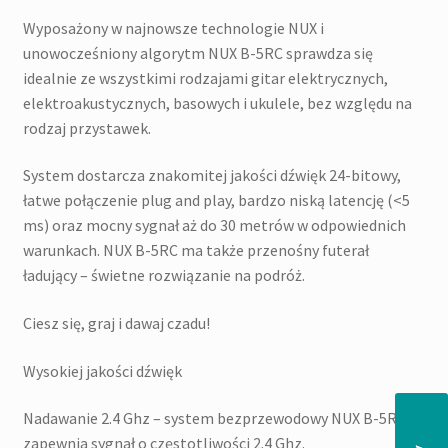
Wyposażony w najnowsze technologie NUX i
unowocześniony algorytm NUX B-5RC sprawdza się
idealnie ze wszystkimi rodzajami gitar elektrycznych,
elektroakustycznych, basowych i ukulele, bez względu na
rodzaj przystawek.
System dostarcza znakomitej jakości dźwięk 24-bitowy,
łatwe połączenie plug and play, bardzo niską latencję (<5
ms) oraz mocny sygnał aż do 30 metrów w odpowiednich
warunkach. NUX B-5RC ma także przenośny futerał
ładujący – świetne rozwiązanie na podróż.
Ciesz się, graj i dawaj czadu!
Wysokiej jakości dźwięk
Nadawanie 2.4 Ghz – system bezprzewodowy NUX B-5RC
zapewnia sygnał o częstotliwości 2.4 Ghz.