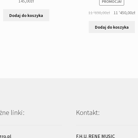
145,00
zł
PROMOCJA!
Pierwotna
A
11 '690,00
zł
11 '450,00
zł
Dodaj do koszyka
cena
c
wynosiła:
w
Dodaj do koszyka
11
1
'690,00zł.
'
ne linki:
Kontakt:
gro.pl
F.H.U. RENE MUSIC