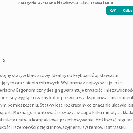
Kategorie:
Akcesoria klawiszowe
,
Klawiszowe i MIDI
is
ójny statyw klawiszowy. Idealny do keyboardów, klawiatur
ujących oraz pianin cyfrowych. Wykonany z najwyższej jakości
riałów. Ergonomiczny design gwarantuje trwałość i niezawodność
czesny wygląd i czarny kolor pozwala wyeksponować instrumen
ym pomieszczeniu. Statyw jest rozkręcany co znacznie ułatwia je
sport. Można go montować i rozłożyć w ciągu kilku minut, a skład
trukcja ułatwia kompaktowe przechowywanie. Możliwość regulacj
kości i szerokości dzięki innowacyjnemu systemowi zatrzasku.