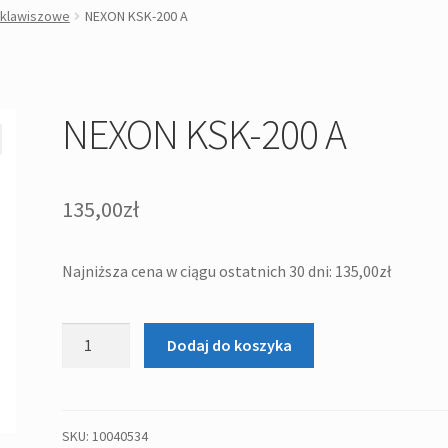
 klawiszowe
NEXON KSK-200 A
NEXON KSK-200 A
135,00
zł
Najniższa cena w ciągu ostatnich 30 dni:
135,00
zł
ilość
Dodaj do koszyka
NEXON
KSK-
200
A
SKU:
10040534