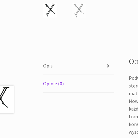
Op
Opis
Podw
Opinie (0)
ster
mate
Nowo
każd
tran
kons
wyso