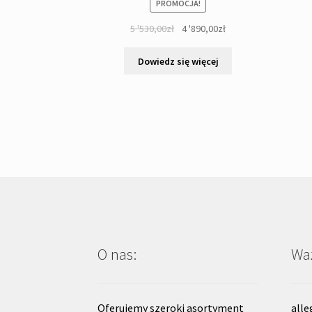
PROMOCJA!
Pierwotna
Aktualna
5 '530,00
zł
4 '890,00
zł
cena
cena
wynosiła:
wynosi:
Dowiedz się więcej
5
4
'530,00zł.
'890,00zł.
O nas:
Waż
Oferujemy szeroki asortyment
alle