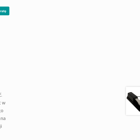
.
t w
go
ana
i