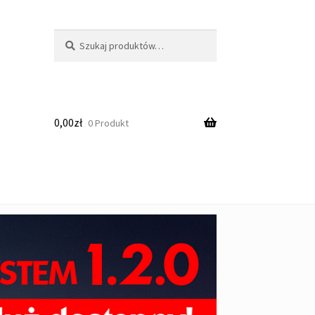
Szukaj:
Szukaj
0,00
zł
0 Produkt