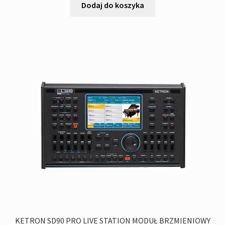
wynosiła:
wynosi:
Dodaj do koszyka
5
5
'790,00zł.
'450,00zł.
KETRON SD90 PRO LIVE STATION MODUŁ BRZMIENIOWY