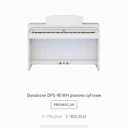
Dynatone DPS-95 WH pianino cyfrowe
PROMOCJA!
Pierwotna
Aktualna
5 '790,00
zł
5 '450,00
zł
cena
cena