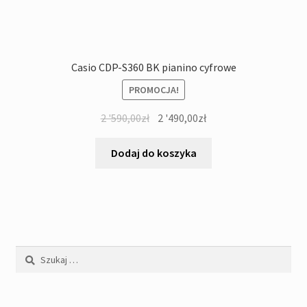
Casio CDP-S360 BK pianino cyfrowe
PROMOCJA!
Pierwotna
Aktualna
2 '590,00
zł
2 '490,00
zł
cena
cena
wynosiła:
wynosi:
Dodaj do koszyka
2
2
'590,00zł.
'490,00zł.
Szukaj: