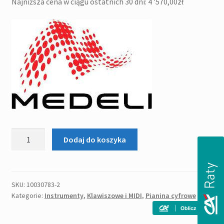
Najniższa cena w ciągu ostatnich 30 dni:
4 '570,00
zł
ilość
Dodaj do koszyka
MEDELI
DP
280
K
SKU:
10030783-2
Kategorie:
Instrumenty
,
Klawiszowe i MIDI
,
Pianina cyfrowe
RW
-
pianino