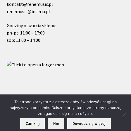
kontakt@renemusic.pl
renemusic@interia.pl
Godziny otwarcia sklepu:
pn-pt: 11:00 – 17:00
sob: 11:00 – 14:00
© ReneMusic 2024 Powered by Michal Zalas
Ta strona korzysta z ciasteczek aby świadczyć usługi na
najwyższym poziomie. Dalsze korzystanie ze strony oznacza,
że zgadzasz się na ich użycie.
0
Zamknij
Nie
Dowiedz się więcej
Szukaj:
Szukaj