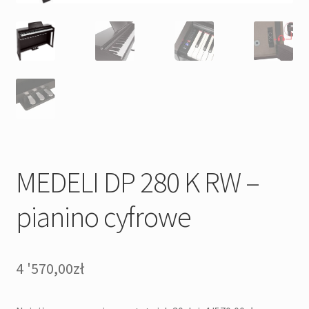
MEDELI DP 280 K RW –
pianino cyfrowe
4 '570,00
zł