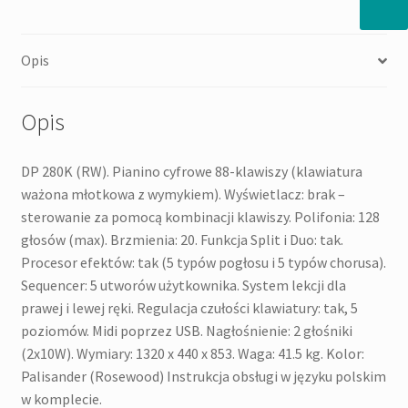
cyfrowe
Opis
Opis
DP 280K (RW). Pianino cyfrowe 88-klawiszy (klawiatura
ważona młotkowa z wymykiem). Wyświetlacz: brak –
sterowanie za pomocą kombinacji klawiszy. Polifonia: 128
głosów (max). Brzmienia: 20. Funkcja Split i Duo: tak.
Procesor efektów: tak (5 typów pogłosu i 5 typów chorusa).
Sequencer: 5 utworów użytkownika. System lekcji dla
prawej i lewej ręki. Regulacja czułości klawiatury: tak, 5
poziomów. Midi poprzez USB. Nagłośnienie: 2 głośniki
(2x10W). Wymiary: 1320 x 440 x 853. Waga: 41.5 kg. Kolor:
Palisander (Rosewood) Instrukcja obsługi w języku polskim
w komplecie.