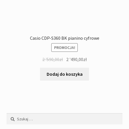
Casio CDP-S360 BK pianino cyfrowe
PROMOCJA!
Pierwotna
Aktualna
2 '590,00
zł
2 '490,00
zł
cena
cena
wynosiła:
wynosi:
Dodaj do koszyka
2
2
'590,00zł.
'490,00zł.
Szukaj: