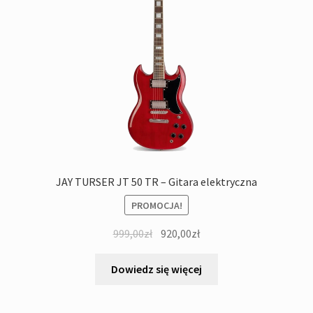
JAY TURSER JT 50 TR – Gitara elektryczna
PROMOCJA!
Pierwotna
Aktualna
999,00
zł
920,00
zł
cena
cena
wynosiła:
wynosi:
Dowiedz się więcej
999,00zł.
920,00zł.