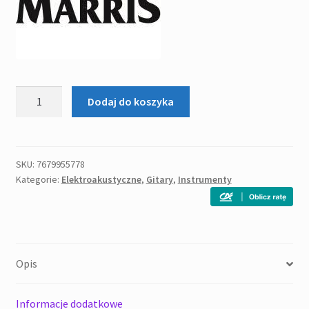
ilość
Dodaj do koszyka
Marris
GACE
Gitara
elektroakustyczna
SKU:
7679955778
Kategorie:
Elektroakustyczne
,
Gitary
,
Instrumenty
Opis
Informacje dodatkowe