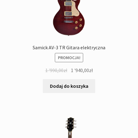
Samick AV-3 TR Gitara elektryczna
PROMOCJA!
Pierwotna
Aktualna
1 '990,00
zł
1 '940,00
zł
cena
cena
wynosiła:
wynosi:
Dodaj do koszyka
1
1
'990,00zł.
'940,00zł.