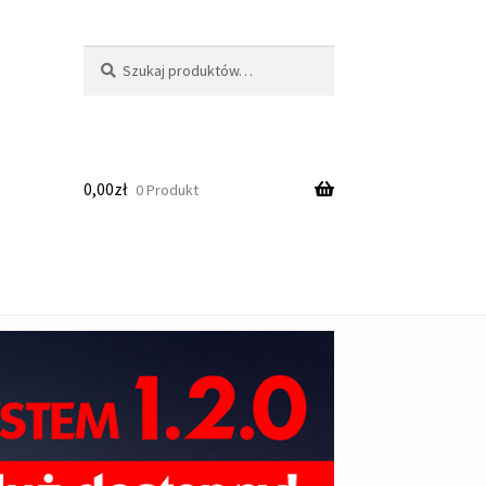
Szukaj:
Szukaj
0,00
zł
0 Produkt