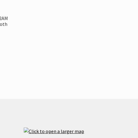
2AM
oth