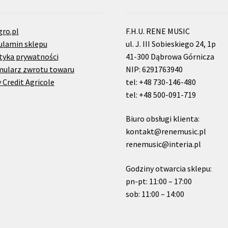
gro.pl
F.H.U. RENE MUSIC
ulamin sklepu
ul. J. III Sobieskiego 24, 1p
tyka prywatności
41-300 Dąbrowa Górnicza
mularz zwrotu towaru
NIP: 6291763940
 Credit Agricole
tel: +48 730-146-480
tel: +48 500-091-719
Biuro obsługi klienta:
kontakt@renemusic.pl
renemusic@interia.pl
Godziny otwarcia sklepu:
pn-pt: 11:00 – 17:00
sob: 11:00 – 14:00