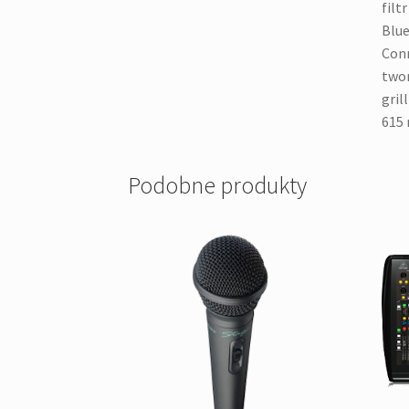
filt
Blue
Conn
twor
gril
615 
Podobne produkty