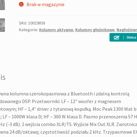
Brak w magazynie
SKU:
10029858
Kategorie:
Kolumny aktywne
,
Kolumny głośnikowe
,
Nagłośnie
is
wna kolumna szerokopasmowa z Bluetooth i zdalną kontrolą
owanego DSP. Przetworniki: LF – 12″ woofer z magnesem
ytowym; HF – 1,4″ driver z tytanową kopułką. Moc Peak 1300 Wat b
 LF – 1000W klasa D; HF – 300 W klasa D. Pasmo przenoszenia 57 H
Hz (-3 dB). 2 wejścia combo XLR/TS. Wyjście Mix Out XLR. Zwrotnic
wna 24 dB/oktawę; częstotliwość podziału 2 kHz. Trzypasmowe E