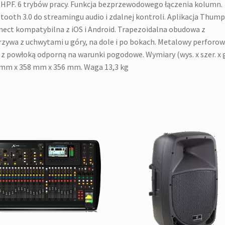
r HPF. 6 trybów pracy. Funkcja bezprzewodowego łączenia kolumn.
tooth 3.0 do streamingu audio i zdalnej kontroli. Aplikacja Thump
ect kompatybilna z iOS i Android. Trapezoidalna obudowa z
zywa z uchwytami u góry, na dole i po bokach. Metalowy perforo
l z powłoką odporną na warunki pogodowe. Wymiary (wys. x szer. x g
mm x 358 mm x 356 mm. Waga 13,3 kg