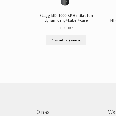
Stagg MD-1000 BKH mikrofon
dynamiczny+kabel+case
MI
152,00
zł
Dowiedz się więcej
O nas:
Waż