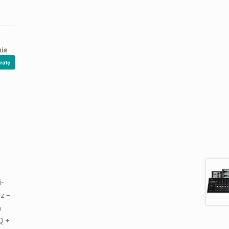
nie
i-
z –
a
Q +