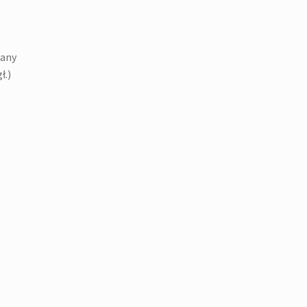
wany
ł.)