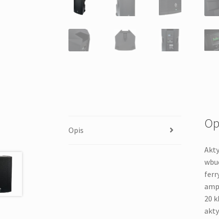
Op
Opis
Akty
wbud
ferr
amp;
20 k
akty