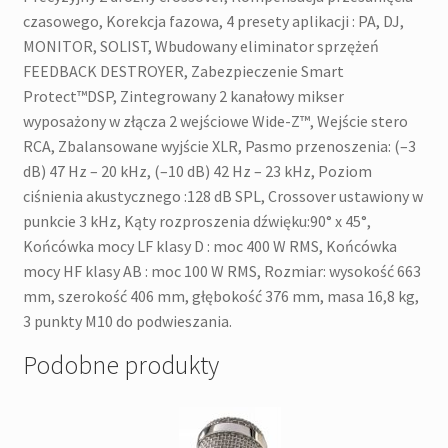
czasowego, Korekcja fazowa, 4 presety aplikacji : PA, DJ,
MONITOR, SOLIST, Wbudowany eliminator sprzężeń
FEEDBACK DESTROYER, Zabezpieczenie Smart
Protect™DSP, Zintegrowany 2 kanałowy mikser
wyposażony w złącza 2 wejściowe Wide-Z™, Wejście stero
RCA, Zbalansowane wyjście XLR, Pasmo przenoszenia: (–3
dB) 47 Hz – 20 kHz, (–10 dB) 42 Hz – 23 kHz, Poziom
ciśnienia akustycznego :128 dB SPL, Crossover ustawiony w
punkcie 3 kHz, Kąty rozproszenia dźwięku:90° x 45°,
Końcówka mocy LF klasy D : moc 400 W RMS, Końcówka
mocy HF klasy AB : moc 100 W RMS, Rozmiar: wysokość 663
mm, szerokość 406 mm, głębokość 376 mm, masa 16,8 kg,
3 punkty M10 do podwieszania.
Podobne produkty