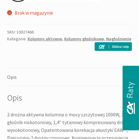
Brak w magazynie
SKU:
10027466
Kategorie:
Kolumny aktywne
,
Kolumny głośnikowe
,
Nagłośnienie
Opis
Opis
2 drożna aktywna kolumna o mocy szczytowej 1000W, 12″
głośnik niskotonowy, 1,4″ tytanowy kompresowany driver
wysokotonowy, Opatentowana korekacja akustyki EAW®,
Precyzyjny 2 drożny crossover, Kompensacja przesunięcia