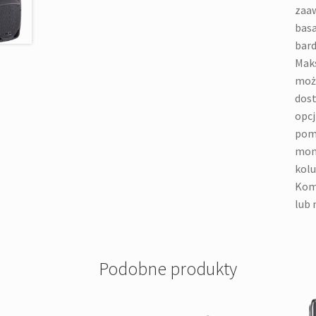
zaaw
basa
bard
Maks
może
dost
opcj
pomo
moni
kolu
Komp
lub 
Podobne produkty