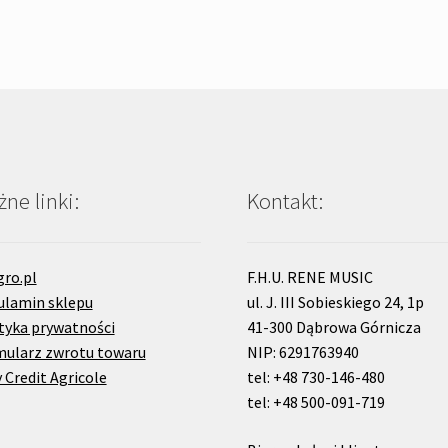
ne linki:
Kontakt:
gro.pl
F.H.U. RENE MUSIC
ulamin sklepu
ul. J. III Sobieskiego 24, 1p
tyka prywatności
41-300 Dąbrowa Górnicza
mularz zwrotu towaru
NIP: 6291763940
 Credit Agricole
tel: +48 730-146-480
tel: +48 500-091-719