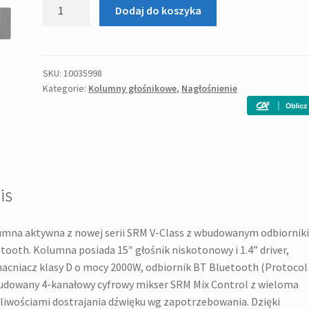
ilość
Dodaj do koszyka
MACKIE
SRM
215
kolumna
SKU:
10035998
Kategorie:
Kolumny głośnikowe
,
Nagłośnienie
aktywna
is
mna aktywna z nowej serii SRM V-Class z wbudowanym odbiornik
tooth. Kolumna posiada 15″ głośnik niskotonowy i 1.4” driver,
cniacz klasy D o mocy 2000W, odbiornik BT Bluetooth (Protocol 
udowany 4-kanałowy cyfrowy mikser SRM Mix Control z wieloma
iwościami dostrajania dźwięku wg zapotrzebowania. Dzięki