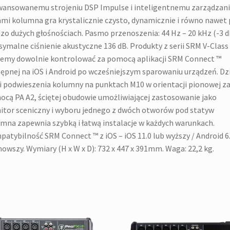
ansowanemu strojeniu DSP Impulse i inteligentnemu zarządzan
mi kolumna gra krystalicznie czysto, dynamicznie i równo nawet 
zo dużych głośnościach. Pasmo przenoszenia: 44 Hz – 20 kHz (-3 d
ymalne ciśnienie akustyczne 136 dB. Produkty z serii SRM V-Class
my dowolnie kontrolować za pomocą aplikacji SRM Connect ™
ępnej na iOS i Android po wcześniejszym sparowaniu urządzeń. Dz
i podwieszenia kolumny na punktach M10 w orientacji pionowej z
cą PA A2, ściętej obudowie umożliwiającej zastosowanie jako
tor sceniczny i wyboru jednego z dwóch otworów pod statyw
mna zapewnia szybką i łatwą instalacje w każdych warunkach.
atybilność SRM Connect ™ z iOS – iOS 11.0 lub wyższy / Android 6
nowszy. Wymiary (H x W x D): 732 x 447 x 391mm. Waga: 22,2 kg.