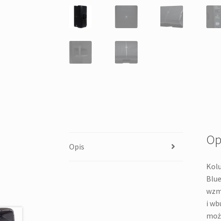
Op
Opis
Kolu
Blue
wzma
i wb
możl