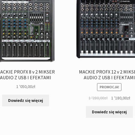
ACKIE PROFX 8 v 2 MIKSER
MACKIE PROFX 12 v 2 MIKS
AUDIO Z USB I EFEKTAMI
AUDIO Z USB I EFEKTAMI
1 '050,00
zł
PROMOCJA!
Pierwotna
Ak
1 '280,00
zł
1 '180,00
zł
Dowiedz się więcej
cena
ce
wynosiła:
wy
Dowiedz się więcej
1
1
'280,00zł.
'18