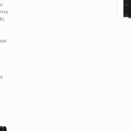
iu
przy
B).
ięki
a
.0