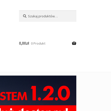
Szukaj:
Szukaj
0,00
zł
0 Produkt