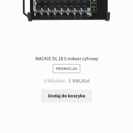
MACKIE DL 16 S mikser cyfrowy
PROMOCJA!
Pierwotna
Aktualna
3 '800,00
zł
3 '690,00
zł
cena
cena
wynosiła:
wynosi:
Dodaj do koszyka
3
3
'800,00zł.
'690,00zł.