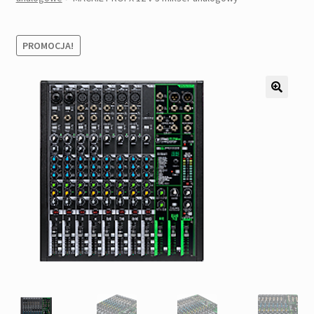
Pozostałe
Kontakt
PROMOCJA!