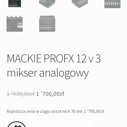
MACKIE PROFX 12 v 3
mikser analogowy
Pierwotna
Aktualna
1 '930,00
zł
1 '700,00
zł
cena
cena
Najniższa cena w ciągu ostatnich 30 dni:
1 '700,00
zł
wynosiła:
wynosi:
1
1