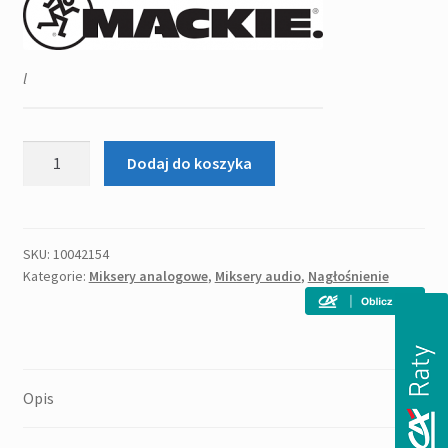
'930,00zł.
'700,00zł.
l
ilość
Dodaj do koszyka
MACKIE
PROFX
12
v
SKU:
10042154
Kategorie:
Miksery analogowe
,
Miksery audio
,
Nagłośnienie
3
mikser
analogowy
Opis