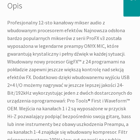
Opis
Profesjonalny 12-sto kanałowy mikser audio z
wbudowanym procesorem efektów. Najnowsza odsłona
bardzo popularnych mikserów z serii ProFX v3 została
wyposażona w legendarne preampy ONYX MIC, które
gwarantują krystaliczny i pełny dźwięk w każdej sytuacji.
Wbudowany nowy procesor GigFX™ z 24 programami na
pokładzie zapewni jeszcze większą kontrolę nad sekcją
efektów FX. Dodatkowo dzięki wbudowanemu wyjściu USB
2×4 I/O możemy nagrywać w jeszcze lepszej jakości 24-
Bit/192kHz wykorzystując jeden z dwóch dostarczonych do
urządzenia oprogramowań: Pro Tools® First i Waveform™
OEM. Wejścia na kanałach 1 i 2 są wyposażone w przycisk
Hi-Z pozwalający podpiąć bezpośrednio swoją gitarę, bass
lub inne instrumenty bez obawy uszkodzenia Preampu, a
na kanałach 1-4 znajduje się wbudowany kompresor. Filtr
górnoprzepustowy 100Hz low-cut pozwali na szybkie