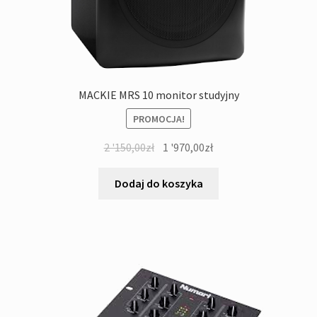
MACKIE MRS 10 monitor studyjny
PROMOCJA!
Pierwotna
Aktualna
2 '150,00
zł
1 '970,00
zł
cena
cena
wynosiła:
wynosi:
Dodaj do koszyka
2
1
'150,00zł.
'970,00zł.