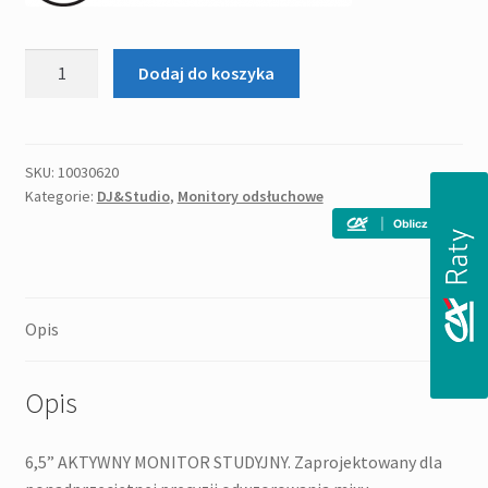
ilość
Dodaj do koszyka
MACKIE
MR
624
monitor
SKU:
10030620
Kategorie:
DJ&Studio
,
Monitory odsłuchowe
studyjny
Opis
Opis
6,5” AKTYWNY MONITOR STUDYJNY. Zaprojektowany dla